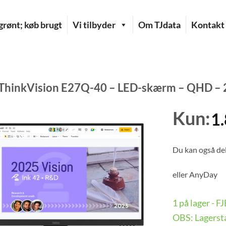
rønt; køb brugt
Vi tilbyder
Om TJdata
Kontakt
ThinkVision E27Q-40 – LED-skærm – QHD – 
Kun:
1
Du kan også del
eller
AnyDay
1 på lager - 
OBS: Lagersta