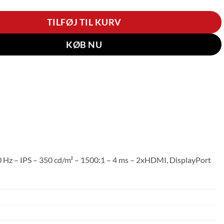
TILFØJ TIL KURV
KØB NU
z – IPS – 350 cd/m² – 1500:1 – 4 ms – 2xHDMI, DisplayPort