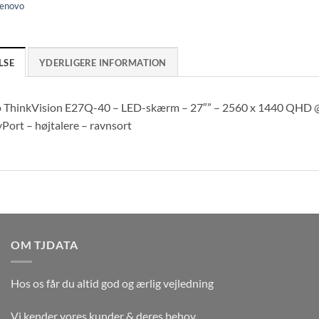
enovo
LSE
YDERLIGERE INFORMATION
 ThinkVision E27Q-40 – LED-skærm – 27″” – 2560 x 1440 QHD @ 
Port – højtalere – ravnsort
OM TJDATA
Hos os får du altid god og ærlig vejledning
Vi kender vores kunder & deres behov.