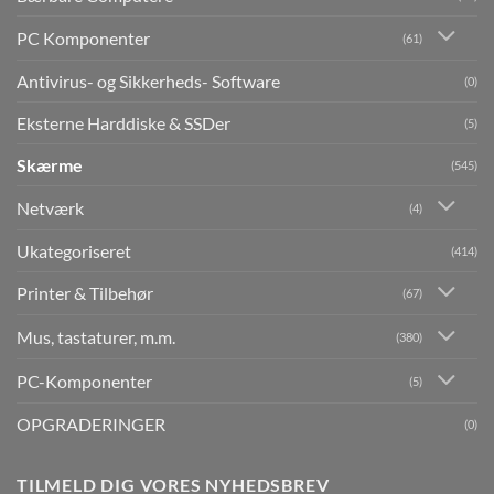
PC Komponenter
(61)
Antivirus- og Sikkerheds- Software
(0)
Eksterne Harddiske & SSDer
(5)
Skærme
(545)
Netværk
(4)
Ukategoriseret
(414)
Printer & Tilbehør
(67)
Mus, tastaturer, m.m.
(380)
PC-Komponenter
(5)
OPGRADERINGER
(0)
TILMELD DIG VORES NYHEDSBREV