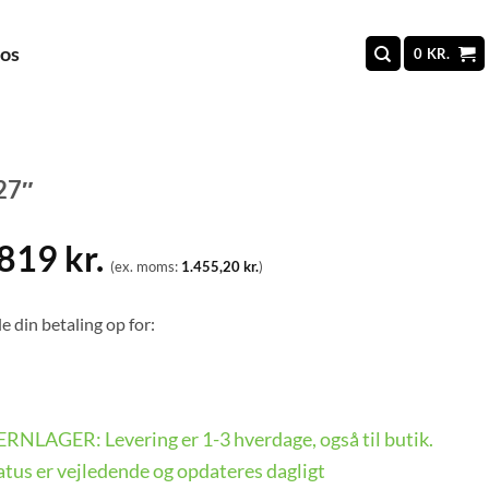
 os
0
KR.
27″
.819
kr.
(ex. moms:
1.455,20
kr.
)
e din betaling op for:
FJERNLAGER: Levering er 1-3 hverdage, også til butik.
tus er vejledende og opdateres dagligt