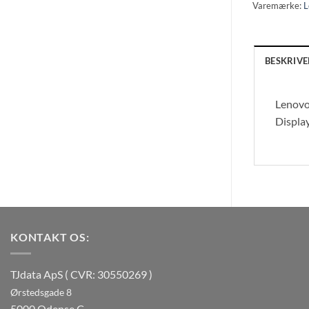
Varemærke:
L
BESKRIVE
Lenovo
Display
KONTAKT OS:
TJdata ApS ( CVR: 30550269 )
Ørstedsgade 8
5000 Odense C