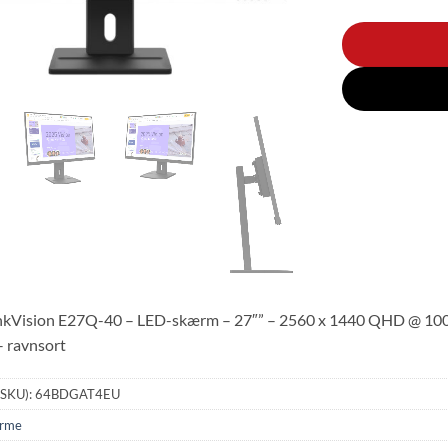
kVision E27Q-40 – LED-skærm – 27″” – 2560 x 1440 QHD @ 100 H
– ravnsort
(SKU):
64BDGAT4EU
rme