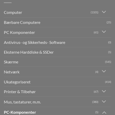
Computer
(1101)
Bærbare Computere
(25)
PC Komponenter
(61)
Antivirus- og Sikkerheds- Software
(0)
Eksterne Harddiske & SSDer
(5)
Skærme
(545)
Netværk
(4)
Ukategoriseret
(414)
Printer & Tilbehør
(67)
Mus, tastaturer, m.m.
(380)
PC-Komponenter
(5)