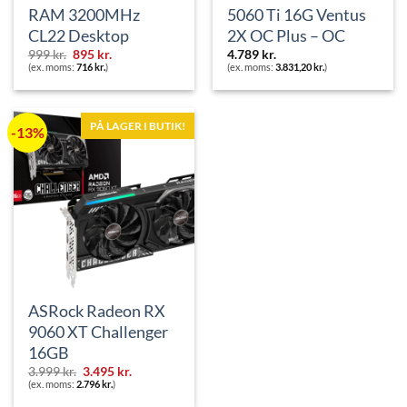
RAM 3200MHz
5060 Ti 16G Ventus
CL22 Desktop
2X OC Plus – OC
Den
Den
999
kr.
895
kr.
4.789
kr.
oprindelige
aktuelle
(ex. moms:
716
kr.
)
(ex. moms:
3.831,20
kr.
)
pris
pris
var:
er:
999 kr..
895 kr..
PÅ LAGER I BUTIK!
-13%
ASRock Radeon RX
9060 XT Challenger
16GB
Den
Den
3.999
kr.
3.495
kr.
oprindelige
aktuelle
(ex. moms:
2.796
kr.
)
pris
pris
var:
er: