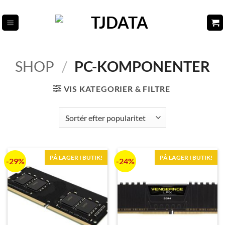
Fortsæt
til
indhold
SHOP
/
PC-KOMPONENTER
VIS KATEGORIER & FILTRE
PÅ LAGER I BUTIK!
PÅ LAGER I BUTIK!
-29%
-24%