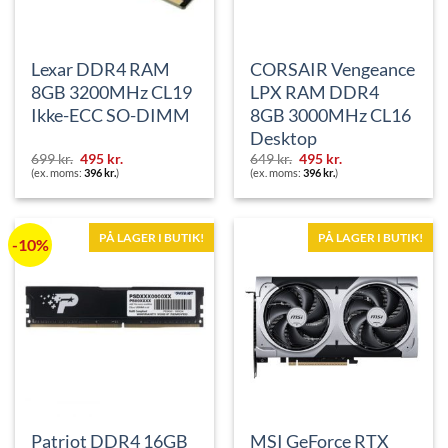
Lexar DDR4 RAM
CORSAIR Vengeance
8GB 3200MHz CL19
LPX RAM DDR4
Ikke-ECC SO-DIMM
8GB 3000MHz CL16
Desktop
Den
Den
Den
Den
699
kr.
495
kr.
649
kr.
495
kr.
oprindelige
aktuelle
oprindelige
aktuelle
(ex. moms:
396
kr.
)
(ex. moms:
396
kr.
)
pris
pris
pris
pris
var:
er:
var:
er:
699 kr..
495 kr..
649 kr..
495 kr..
PÅ LAGER I BUTIK!
PÅ LAGER I BUTIK!
-10%
Patriot DDR4 16GB
MSI GeForce RTX