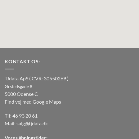
KONTAKT OS:
TJdata ApS ( CVR: 30550269 )
Ørstedsgade 8
5000 Odense C
Find vej med Google Maps
Tlf:
46 93 20 61
Mail:
salg@tjdata.dk
Vores åbningstider: