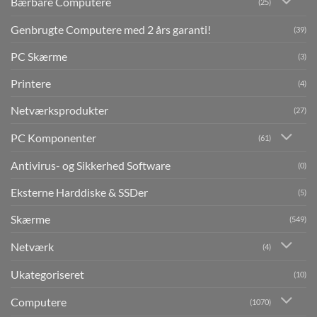
Bærbare Computere
(25)
Genbrugte Computere med 2 års garanti!
(39)
PC Skærme
(3)
Printere
(4)
Netværksprodukter
(27)
PC Komponenter
(61)
Antivirus- og Sikkerhed Software
(0)
Eksterne Harddiske & SSDer
(5)
Skærme
(549)
Netværk
(4)
Ukategoriseret
(10)
Computere
(1070)