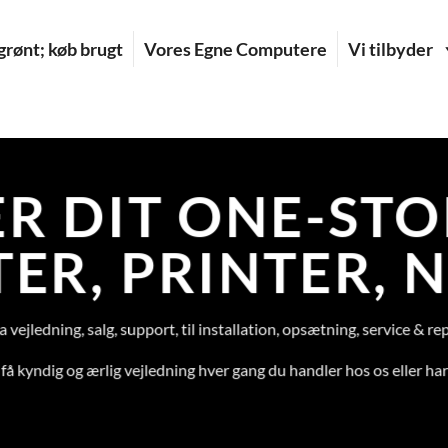
rønt; køb brugt
Vores Egne Computere
Vi tilbyder
ER DIT ONE-STOP
ER, PRINTER, 
ra vejledning, salg, support, til installation, opsætning, service & r
få kyndig og ærlig vejledning hver gang du handler hos os eller ha