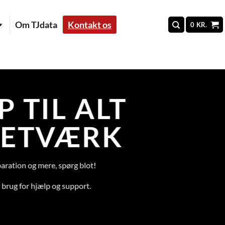
Om TJdata
Kontakt os
0
KR.
 TIL ALT
NETVÆRK
eparation og mere, spørg blot!
r brug for hjælp og support.