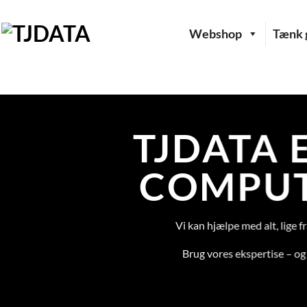
Fortsæt
til
Webshop
Tænk g
indhold
TJDATA 
COMPUT
Vi kan hjælpe med alt, lige f
Brug vores ekspertise – og 