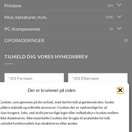
Printere
(67)
Mus, tastaturer, m.m.
(376)
PC-Komponenter
(5)
OPGRADERINGER
(0)
TILMELD DIG VORES NYHEDSBREV
Der er krummer på siden
Cookies, som gemmes på din enhed, med det formål at genkende den, huske
Jeg ønsker at modtage mails fra TJdata!
, udføre statistik og målrette annoncer. Cookies der er nødvendige for at
an fungere, f.eks. ved at dit personlige login eller indkøbskurv huskes mellem
Læs vores Persondatapolitik
n ikke deaktiveres. Ikke essentielle Cookies der bruges til analytiske formål,
udvidet funktionalitet, kan deaktiveres efter ønske: