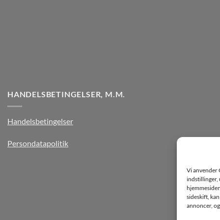
HANDELSBETINGELSER, M.M.
Handelsbetingelser
Persondatapolitik
Vi anvender 
indstillinger
hjemmesiden k
sideskift, ka
annoncer, og 