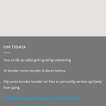
OM TJDATA
Hos os får du altid god og ærlig vejledning
Vi kender vores kunder & deres behov.
Og vores kunder kender os! Her er personlig service og hjælp
hver gang.
Hent fjernsupport program AnyDesk her.