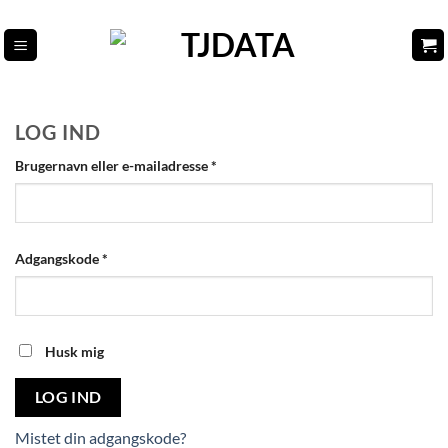
Fortsæt
til
indhold
LOG IND
Påkrævet
Brugernavn eller e-mailadresse
*
Påkrævet
Adgangskode
*
Husk mig
LOG IND
Mistet din adgangskode?