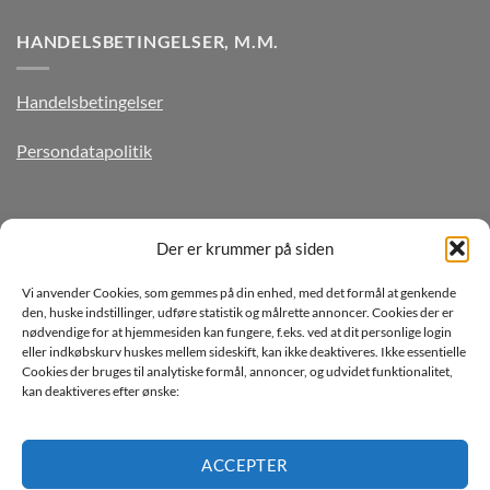
HANDELSBETINGELSER, M.M.
Handelsbetingelser
Persondatapolitik
TILMELD DIG VORES NYHEDSBREV
Der er krummer på siden
Vi anvender Cookies, som gemmes på din enhed, med det formål at genkende
den, huske indstillinger, udføre statistik og målrette annoncer. Cookies der er
nødvendige for at hjemmesiden kan fungere, f.eks. ved at dit personlige login
eller indkøbskurv huskes mellem sideskift, kan ikke deaktiveres. Ikke essentielle
Cookies der bruges til analytiske formål, annoncer, og udvidet funktionalitet,
kan deaktiveres efter ønske:
Jeg ønsker at modtage mails fra TJdata!
Læs vores Persondatapolitik
ACCEPTER