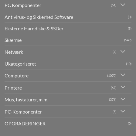
PC Komponenter
(61)
Antivirus- og Sikkerhed Software
(0)
Eksterne Harddiske & SSDer
(5)
Skærme
(549)
Netværk
(4)
Ukategoriseret
(10)
Computere
(1070)
Printere
(67)
Mus, tastaturer, m.m.
(376)
PC-Komponenter
(5)
OPGRADERINGER
(0)