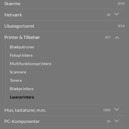
Skærme
(545)
Netværk
(4)
Ukategoriseret
(414)
Printer & Tilbehør
(67)
Blækpatroner
Fotoprintere
Multifunktionsprintere
Scannere
Tonere
Blækprintere
Laserprintere
Mus, tastaturer, m.m.
(380)
PC-Komponenter
(5)