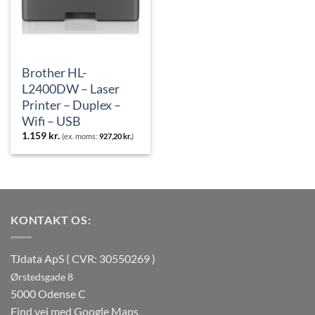
Brother HL-
L2400DW – Laser
Printer – Duplex –
Wifi – USB
1.159
kr.
(ex. moms:
927,20
kr.
)
KONTAKT OS:
TJdata ApS ( CVR: 30550269 )
Ørstedsgade 8
5000 Odense C
Find vej med Google Maps