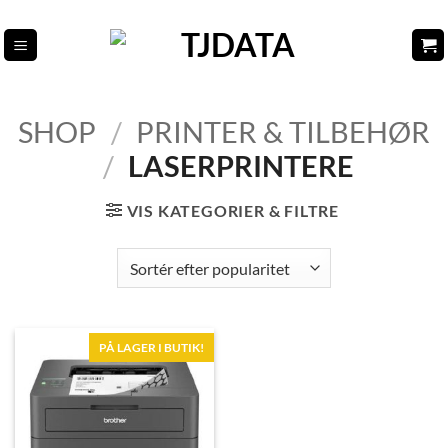
Fortsæt
til
indhold
SHOP
/
PRINTER & TILBEHØR
/
LASERPRINTERE
VIS KATEGORIER & FILTRE
PÅ LAGER I BUTIK!