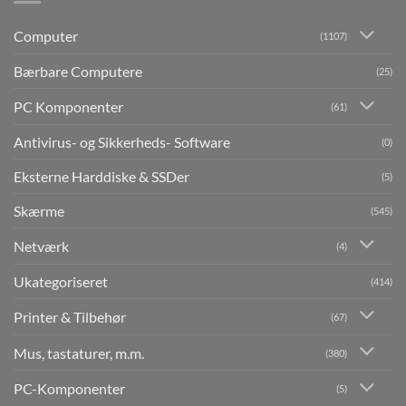
Computer
(1107)
Bærbare Computere
(25)
PC Komponenter
(61)
Antivirus- og Sikkerheds- Software
(0)
Eksterne Harddiske & SSDer
(5)
Skærme
(545)
Netværk
(4)
Ukategoriseret
(414)
Printer & Tilbehør
(67)
Mus, tastaturer, m.m.
(380)
PC-Komponenter
(5)