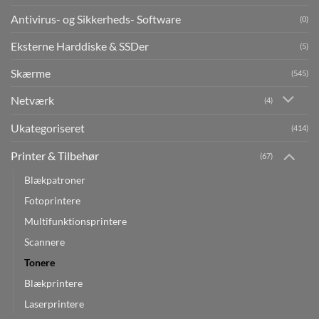
Antivirus- og Sikkerheds- Software
(0)
Eksterne Harddiske & SSDer
(5)
Skærme
(545)
Netværk
(4)
Ukategoriseret
(414)
Printer & Tilbehør
(67)
Blækpatroner
Fotoprintere
Multifunktionsprintere
Scannere
Tonere
Blækprintere
Laserprintere