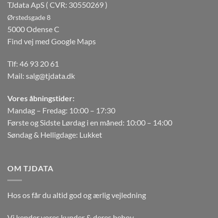
TJdata ApS ( CVR: 30550269 )
Ørstedsgade 8
5000 Odense C
Find vej med Google Maps
Tlf:
46 93 20 61
Mail:
salg@tjdata.dk
Vores åbningstider:
Mandag – Fredag: 10:00 – 17:30
Første og Sidste Lørdag i en måned: 10:00 – 14:00
Søndag & Helligdage: Lukket
OM TJDATA
Hos os får du altid god og ærlig vejledning
Vi kender vores kunder & deres behov.