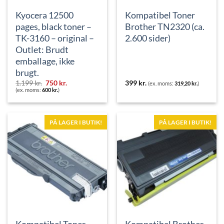
Kyocera 12500
Kompatibel Toner
pages, black toner –
Brother TN2320 (ca.
TK-3160 – original –
2.600 sider)
Outlet: Brudt
emballage, ikke
brugt.
Den
Den
1.199
kr.
750
kr.
399
kr.
(ex. moms:
319,20
kr.
)
oprindelige
aktuelle
(ex. moms:
600
kr.
)
pris
pris
var:
er:
1.199 kr..
750 kr..
PÅ LAGER I BUTIK!
PÅ LAGER I BUTIK!
Kompatibel Toner
Kompatibel Brother