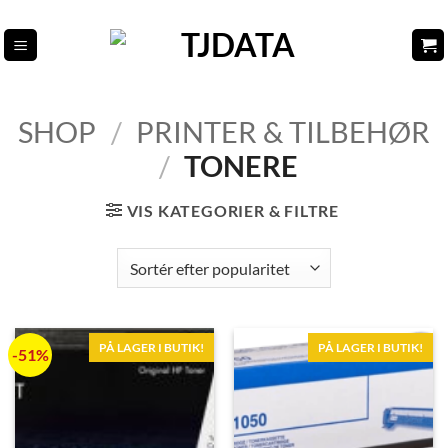
Fortsæt
til
indhold
SHOP
/
PRINTER & TILBEHØR
/
TONERE
VIS KATEGORIER & FILTRE
PÅ LAGER I BUTIK!
PÅ LAGER I BUTIK!
-51%