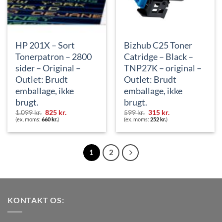
HP 201X – Sort
Bizhub C25 Toner
Tonerpatron – 2800
Catridge – Black –
sider – Original –
TNP27K – original –
Outlet: Brudt
Outlet: Brudt
emballage, ikke
emballage, ikke
brugt.
brugt.
Den
Den
Den
Den
1.099
kr.
825
kr.
599
kr.
315
kr.
oprindelige
aktuelle
oprindelige
aktuelle
(ex. moms:
660
kr.
)
(ex. moms:
252
kr.
)
pris
pris
pris
pris
var:
er:
var:
er:
1.099 kr..
825 kr..
599 kr..
315 kr..
1
2
KONTAKT OS: