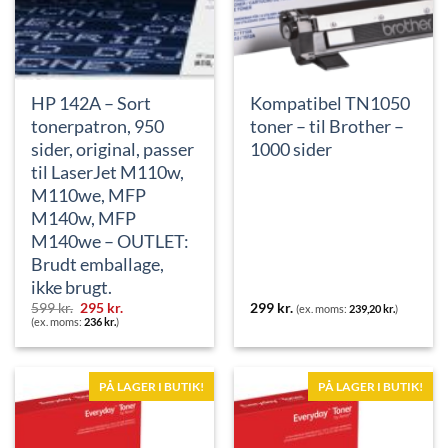
HP 142A – Sort
Kompatibel TN1050
tonerpatron, 950
toner – til Brother –
sider, original, passer
1000 sider
til LaserJet M110w,
M110we, MFP
M140w, MFP
M140we – OUTLET:
Brudt emballage,
ikke brugt.
Den
Den
599
kr.
295
kr.
299
kr.
(ex. moms:
239,20
kr.
)
oprindelige
aktuelle
(ex. moms:
236
kr.
)
pris
pris
var:
er:
599 kr..
295 kr..
PÅ LAGER I BUTIK!
PÅ LAGER I BUTIK!