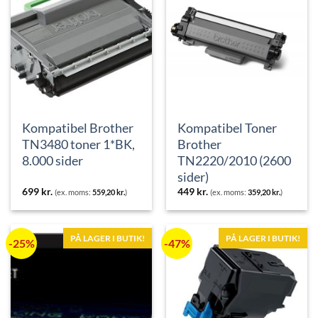
Kompatibel Brother
Kompatibel Toner
TN3480 toner 1*BK,
Brother
8.000 sider
TN2220/2010 (2600
sider)
699
kr.
449
kr.
(ex. moms:
559,20
kr.
)
(ex. moms:
359,20
kr.
)
PÅ LAGER I BUTIK!
PÅ LAGER I BUTIK!
-25%
-47%