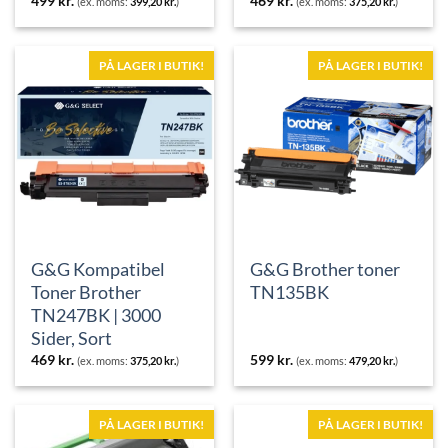
499
kr.
469
kr.
(ex. moms:
399,20
kr.
)
(ex. moms:
375,20
kr.
)
PÅ LAGER I BUTIK!
PÅ LAGER I BUTIK!
G&G Kompatibel
G&G Brother toner
Toner Brother
TN135BK
TN247BK | 3000
Sider, Sort
469
kr.
599
kr.
(ex. moms:
375,20
kr.
)
(ex. moms:
479,20
kr.
)
PÅ LAGER I BUTIK!
PÅ LAGER I BUTIK!