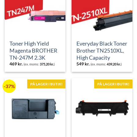
Toner High Yield
Everyday Black Toner
Magenta BROTHER
Brother TN2510XL,
TN-247M 2.3K
High Capacity
469
kr.
549
kr.
(ex. moms:
375,20
kr.
)
(ex. moms:
439,20
kr.
)
PÅ LAGER I BUTIK!
PÅ LAGER I BUTIK!
-37%