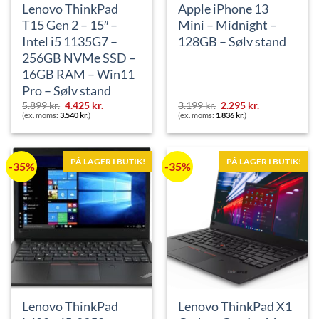
Lenovo ThinkPad
Apple iPhone 13
T15 Gen 2 – 15″ –
Mini – Midnight –
Intel i5 1135G7 –
128GB – Sølv stand
256GB NVMe SSD –
16GB RAM – Win11
Pro – Sølv stand
Den
Den
Den
Den
5.899
kr.
4.425
kr.
3.199
kr.
2.295
kr.
oprindelige
aktuelle
oprindelige
aktuelle
(ex. moms:
3.540
kr.
)
(ex. moms:
1.836
kr.
)
pris
pris
pris
pris
var:
er:
var:
er:
5.899 kr..
4.425 kr..
3.199 kr..
2.295 kr..
PÅ LAGER I BUTIK!
PÅ LAGER I BUTIK!
-35%
-35%
Lenovo ThinkPad
Lenovo ThinkPad X1