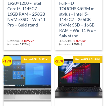
1920×1200 – Intel
Full-HD
Core i5-1145G7 –
TOUCHSKÆRM m.
16GB RAM – 256GB
stylus – Intel i5-
NVMe SSD – Win 11
1145G7 – 256GB
Pro – Guld stand
NVMe SSD – 16GB
RAM – Win 11 Pro –
Sølv stand
Den
Den
Den
Den
5.999
kr.
4.025
kr.
4.599
kr.
2.875
kr.
oprindelige
aktuelle
oprindelige
aktuelle
(ex. moms:
3.220
kr.
)
(ex. moms:
2.300
kr.
)
pris
pris
pris
pris
var:
er:
var:
er:
5.999 kr..
4.025 kr..
4.599 kr..
2.875 kr..
PÅ LAGER I BUTIK!
PÅ LAGER I BUTIK!
-19%
-25%