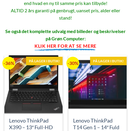
end hvad en ny til samme pris kan tilbyde!
ALTID 2 års garanti på genbrugt, uanset pris, alder eller
stand!
Se også det komplette udvalg med billeder og beskrivelser
på Grøn Computer:
KLIK HER FOR AT SE MERE
PÅ LAGER I BUTIK!
PÅ LAGER I BUTIK!
-36%
-30%
Lenovo ThinkPad
Lenovo ThinkPad
X390 – 13″ Full-HD
T14 Gen 1 – 14″ Fuld