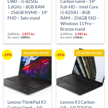
L480 – i5-8250u
Carbon Gen6 – 14″
1.6GHz – 8GB RAM
Full-HD – Intel Core
– 256GB NVME – 14″
i5-8250U – 8GB
FHD – Sølv stand
RAM – 256GB SSD –
Windows 11 Pro –
Bronze stand
Den
Den
Den
Den
2.899
kr.
1.875
kr.
2.999
kr.
1.945
kr.
oprindelige
aktuelle
oprindelige
aktuelle
(ex. moms:
1.500
kr.
)
(ex. moms:
1.556
kr.
)
pris
pris
pris
pris
var:
er:
var:
er:
2.899 kr..
1.875 kr..
2.999 kr..
1.945 kr..
PÅ LAGER I BUTIK!
PÅ LAGER I BUTIK!
-29%
-35%
Lenovo ThinkPad X1
Lenovo X1 Carbon
Carbon Gen6 – 14″
G9 – 14″ TOUCH