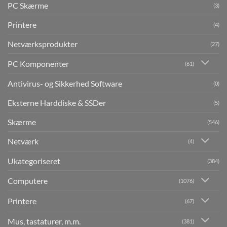
PC Skærme
(3)
Printere
(4)
Netværksprodukter
(27)
PC Komponenter
(61)
Antivirus- og Sikkerhed Software
(0)
Eksterne Harddiske & SSDer
(5)
Skærme
(546)
Netværk
(4)
Ukategoriseret
(384)
Computere
(1076)
Printere
(67)
Mus, tastaturer, m.m.
(381)