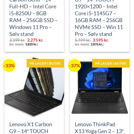
Full-HD – Intel Core
1920×1200 – Intel
i5-8250U – 8GB
Core i5-1145G7 –
RAM – 256GB SSD –
16GB RAM – 256GB
Windows 11 Pro –
NVMe SSD – Win 11
Sølv stand
Pro – Sølv stand
Den
Den
Den
Den
3.199
kr.
2.275
kr.
5.499
kr.
3.595
kr.
oprindelige
aktuelle
oprindelige
aktuelle
(ex. moms:
1.820
kr.
)
(ex. moms:
2.876
kr.
)
pris
pris
pris
pris
var:
er:
var:
er:
3.199 kr..
2.275 kr..
5.499 kr..
3.595 kr..
PÅ LAGER I BUTIK!
PÅ LAGER I BUTIK!
-33%
-37%
Lenovo X1 Carbon
Lenovo ThinkPad
G9 – 14″ TOUCH
X13 Yoga Gen 2 – 13″