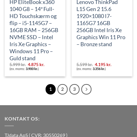
HP EliteBook x360
Lenovo ThinkPad
1040 G8 – 14″ Full-
L15 Gen 2 15.6
HD Touchskærm og
1920×1080 I7-
flip – i5-1145G7 –
1165G7 16GB
16GB RAM – 256GB
256GB Intel Iris Xe
NVME SSD – Intel
Graphics Win 11 Pro
Iris Xe Graphics –
– Bronze stand
Windows 11 Pro –
Guld stand
Den
Den
Den
Den
5.999
kr.
4.875
kr.
5.599
kr.
4.195
kr.
oprindelige
aktuelle
oprindelige
aktuelle
(ex. moms:
3.900
kr.
)
(ex. moms:
3.356
kr.
)
pris
pris
pris
pris
var:
er:
var:
er:
5.999 kr..
4.875 kr..
5.599 kr..
4.195 kr..
1
2
3
KONTAKT OS:
TJdata ApS ( CVR: 30550269 )