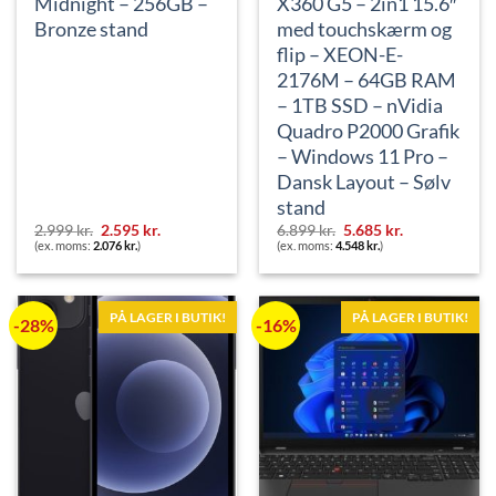
Midnight – 256GB –
X360 G5 – 2in1 15.6″
Bronze stand
med touchskærm og
flip – XEON-E-
2176M – 64GB RAM
– 1TB SSD – nVidia
Quadro P2000 Grafik
– Windows 11 Pro –
Dansk Layout – Sølv
stand
Den
Den
Den
Den
2.999
kr.
2.595
kr.
6.899
kr.
5.685
kr.
oprindelige
aktuelle
oprindelige
aktuelle
(ex. moms:
2.076
kr.
)
(ex. moms:
4.548
kr.
)
pris
pris
pris
pris
var:
er:
var:
er:
2.999 kr..
2.595 kr..
6.899 kr..
5.685 kr..
PÅ LAGER I BUTIK!
PÅ LAGER I BUTIK!
-28%
-16%