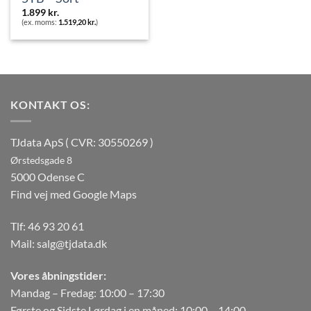
1.899
kr.
(ex. moms:
1.519,20
kr.
)
KONTAKT OS:
TJdata ApS ( CVR: 30550269 )
Ørstedsgade 8
5000 Odense C
Find vej med Google Maps
Tlf:
46 93 20 61
Mail:
salg@tjdata.dk
Vores åbningstider:
Mandag – Fredag: 10:00 – 17:30
Første og Sidste Lørdag i en måned: 10:00 – 14:00