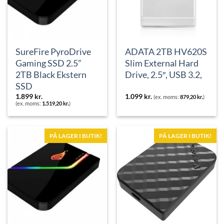
SureFire PyroDrive
ADATA 2TB HV620S
Gaming SSD 2.5”
Slim External Hard
2TB Black Ekstern
Drive, 2.5″, USB 3.2,
SSD
1.899
kr.
1.099
kr.
(ex. moms:
879,20
kr.
)
(ex. moms:
1.519,20
kr.
)
PÅ LAGER I BUTIK!
PÅ LAGER I BUTIK!