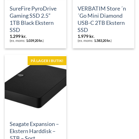
SureFire PyroDrive
VERBATIM Store ´n
Gaming SSD 2.5”
´Go Mini Diamond
1TB Black Ekstern
USB-C 2TB Ekstern
SSD
SSD
1.299
kr.
1.979
kr.
(ex. moms:
1.039,20
kr.
)
(ex. moms:
1.583,20
kr.
)
PÅ LAGER I BUTIK!
Seagate Expansion –
Ekstern Harddisk –
5TB – Sort