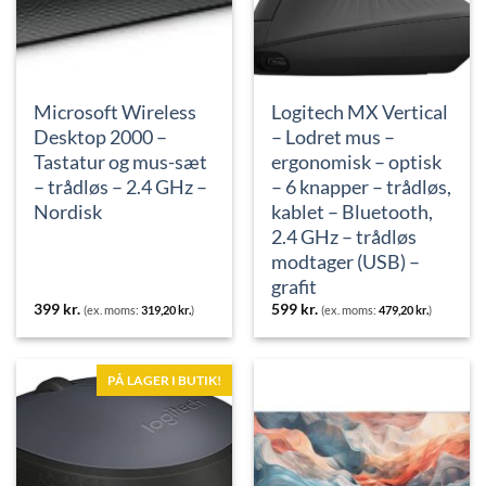
Microsoft Wireless
Logitech MX Vertical
Desktop 2000 –
– Lodret mus –
Tastatur og mus-sæt
ergonomisk – optisk
– trådløs – 2.4 GHz –
– 6 knapper – trådløs,
Nordisk
kablet – Bluetooth,
2.4 GHz – trådløs
modtager (USB) –
grafit
399
kr.
599
kr.
(ex. moms:
319,20
kr.
)
(ex. moms:
479,20
kr.
)
PÅ LAGER I BUTIK!