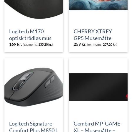
Logitech M170
CHERRY XTRFY
optisk trådløs mus
GP5 Musemåtte
169
kr.
259
kr.
(ex. moms:
135,20
kr.
)
(ex. moms:
207,20
kr.
)
Logitech Signature
Gembird MP-GAME-
Comfort Plus M850 L
XL – Musemåtte –