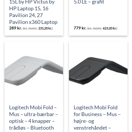
15L by HP Victus by
5.0 LE – grafit
HP Laptop 15, 16
Pavilion 24, 27
Pavilion x360 Laptop
289
kr.
779
kr.
(ex. moms:
231,20
kr.
)
(ex. moms:
623,20
kr.
)
Logitech Mobi Fold –
Logitech Mobi Fold
Mus – ultra-bærbar –
for Business – Mus –
optisk – 4 knapper –
højre- og
trådløs – Bluetooth
venstrehåndet –