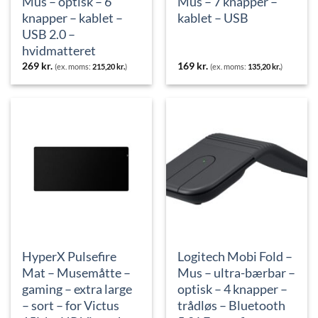
Mus – optisk – 6
Mus – 7 knapper –
knapper – kablet –
kablet – USB
USB 2.0 –
hvidmatteret
269
kr.
169
kr.
(ex. moms:
215,20
kr.
)
(ex. moms:
135,20
kr.
)
HyperX Pulsefire
Logitech Mobi Fold –
Mat – Musemåtte –
Mus – ultra-bærbar –
gaming – extra large
optisk – 4 knapper –
– sort – for Victus
trådløs – Bluetooth