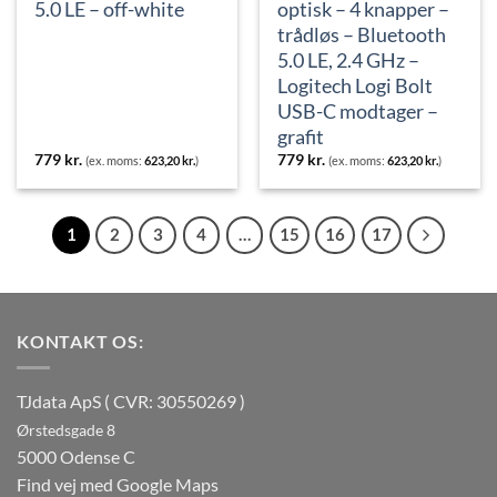
5.0 LE – off-white
optisk – 4 knapper –
trådløs – Bluetooth
5.0 LE, 2.4 GHz –
Logitech Logi Bolt
USB-C modtager –
grafit
779
kr.
779
kr.
(ex. moms:
623,20
kr.
)
(ex. moms:
623,20
kr.
)
1
2
3
4
…
15
16
17
KONTAKT OS:
TJdata ApS ( CVR: 30550269 )
Ørstedsgade 8
5000 Odense C
Find vej med Google Maps