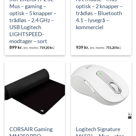
Mus – gaming –
optisk – 2 knapper –
optisk – 5 knapper –
trådløs – Bluetooth
trådløs – 2.4 GHz –
4.1 – lysegrå –
USB Logitech
kommerciel
LIGHTSPEED-
modtager – sort
899
kr.
939
kr.
(ex. moms:
719,20
kr.
)
(ex. moms:
751,20
kr.
)
CORSAIR Gaming
Logitech Signature
MM350 PRO
M650 L – Mus – stor