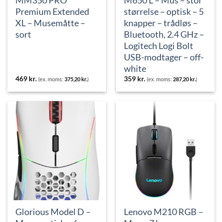
Premium Extended
størrelse – optisk – 5
XL – Musemåtte –
knapper – trådløs –
sort
Bluetooth, 2.4 GHz –
Logitech Logi Bolt
USB-modtager – off-
white
469
kr.
359
kr.
(ex. moms:
375,20
kr.
)
(ex. moms:
287,20
kr.
)
Glorious Model D –
Lenovo M210 RGB –