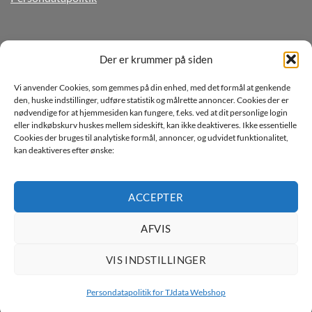
TILMELD DIG VORES NYHEDSBREV
Der er krummer på siden
Vi anvender Cookies, som gemmes på din enhed, med det formål at genkende
den, huske indstillinger, udføre statistik og målrette annoncer. Cookies der er
nødvendige for at hjemmesiden kan fungere, f.eks. ved at dit personlige login
eller indkøbskurv huskes mellem sideskift, kan ikke deaktiveres. Ikke essentielle
Cookies der bruges til analytiske formål, annoncer, og udvidet funktionalitet,
kan deaktiveres efter ønske:
Jeg ønsker at modtage mails fra TJdata!
Læs vores Persondatapolitik
ACCEPTER
AFVIS
VIS INDSTILLINGER
Persondatapolitik for TJdata Webshop
Copyright 2026 ©
TJdata ApS