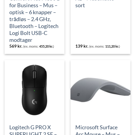
for Business – Mus –
sort
optisk – 6 knapper –
trådløs – 2.4 GHz,
Bluetooth – Logitech
Logi Bolt USB-C
modtager
569
kr.
139
kr.
(ex. moms:
455,20
kr.
)
(ex. moms:
111,20
kr.
)
Logitech G PRO X
Microsoft Surface
SUPERLIGHT 2 SE –
Arc Mouse – Mus –