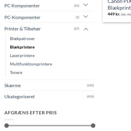
Canon PI
PC Komponenter
(61)
Blækprint
449
kr.
(ex. 
PC-Komponenter
(5)
Printer & Tilbehør
(67)
Blækpatroner
Blækprintere
Laserprintere
Multifunktionsprintere
Tonere
Skærme
(545)
Ukategoriseret
(414)
AFGRÆNS EFTER PRIS