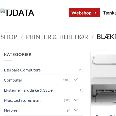
Fortsæt
til
Webshop
Tænk g
indhold
SHOP
/
PRINTER & TILBEHØR
/
BLÆKP
KATEGORIER
Bærbare Computere
(25)
Computer
(1109)
Eksterne Harddiske & SSDer
(5)
Mus, tastaturer, m.m.
(380)
Netværk
(4)