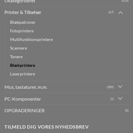
Ukategoriseret
(414)
Printer & Tilbehør
(67)
Blækpatroner
Fotoprintere
Multifunktionsprintere
Scannere
Tonere
Blækprintere
Laserprintere
Mus, tastaturer, m.m.
(380)
PC-Komponenter
(5)
OPGRADERINGER
(0)
TILMELD DIG VORES NYHEDSBREV