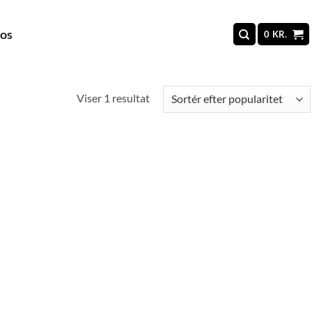
 os
0
KR.
Viser 1 resultat