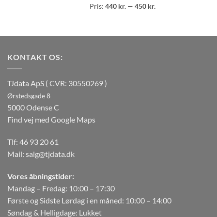
Mindste
Højeste
Pris:
440 kr.
—
450 kr.
pris
pris
KONTAKT OS:
TJdata ApS ( CVR: 30550269 )
Ørstedsgade 8
5000 Odense C
Find vej med Google Maps
Tlf:
46 93 20 61
Mail:
salg@tjdata.dk
Vores åbningstider:
Mandag – Fredag: 10:00 – 17:30
Første og Sidste Lørdag i en måned: 10:00 – 14:00
Søndag & Helligdage: Lukket