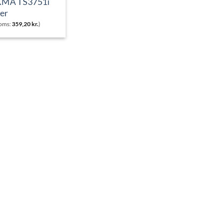
XMA TS3751i
er
moms:
359,20
kr.
)