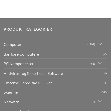
PRODUKT KATEGORIER
Computer
(1109)
Bærbare Computere
(25)
PC Komponenter
(61)
Antivirus- og Sikkerheds- Software
(0)
Eksterne Harddiske & SSDer
(5)
Skærme
(545)
Netværk
(4)