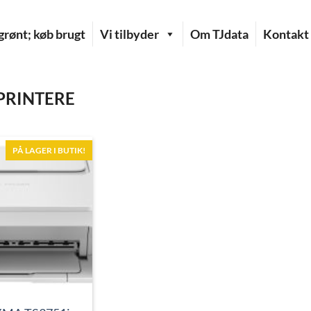
rønt; køb brugt
Vi tilbyder
Om TJdata
Kontakt
RINTERE
PÅ LAGER I BUTIK!