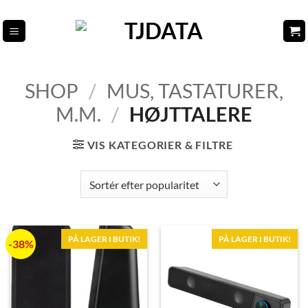
Fortsæt
til
indhold
SHOP
/
MUS, TASTATURER,
M.M.
/
HØJTTALERE
VIS KATEGORIER & FILTRE
PÅ LAGER I BUTIK!
PÅ LAGER I BUTIK!
-38%