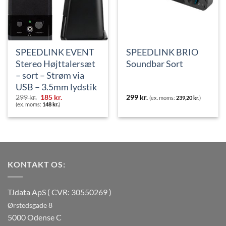
SPEEDLINK EVENT
SPEEDLINK BRIO
Stereo Højttalersæt
Soundbar Sort
– sort – Strøm via
USB – 3.5mm lydstik
Den
Den
299
kr.
185
kr.
299
kr.
(ex. moms:
239,20
kr.
)
oprindelige
aktuelle
(ex. moms:
148
kr.
)
pris
pris
var:
er:
299 kr..
185 kr..
KONTAKT OS:
TJdata ApS ( CVR: 30550269 )
Ørstedsgade 8
5000 Odense C