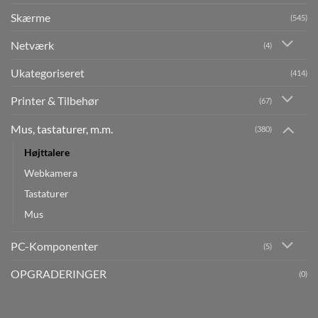
Skærme
(545)
Netværk
(4)
Ukategoriseret
(414)
Printer & Tilbehør
(67)
Mus, tastaturer, m.m.
(380)
Højttalere
Webkamera
Tastaturer
Mus
PC-Komponenter
(5)
OPGRADERINGER
(0)