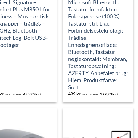
itech Signature
Microsoft Bluetooth.
fort Plus M850 L for
Tastatur formfaktor:
iness – Mus – optisk
Fuld størrelse (100 %).
 knapper – trådløs –
Tastatur stil: Lige.
 GHz, Bluetooth –
Forbindelsesteknologi:
itech Logi Bolt USB-
Trådløs,
odtager
Enhedsgrænseflade:
Bluetooth, Tastatur
nøglekontakt: Membran,
Tastaturopsætning:
AZERTY, Anbefalet brug:
Hjem. Produktfarve:
Sort
kr.
499
kr.
(ex. moms:
455,20
kr.
)
(ex. moms:
399,20
kr.
)