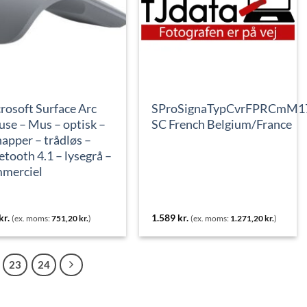
rosoft Surface Arc
SProSignaTypCvrFPRCmM1
se – Mus – optisk –
SC French Belgium/France
napper – trådløs –
etooth 4.1 – lysegrå –
merciel
kr.
1.589
kr.
(ex. moms:
751,20
kr.
)
(ex. moms:
1.271,20
kr.
)
23
24