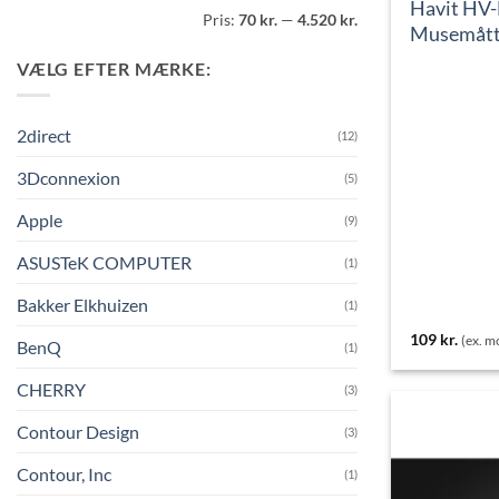
Havit HV
Mindste
Højeste
Pris:
70 kr.
—
4.520 kr.
pris
pris
Musemåt
VÆLG EFTER MÆRKE:
2direct
(12)
3Dconnexion
(5)
Apple
(9)
ASUSTeK COMPUTER
(1)
Bakker Elkhuizen
(1)
109
kr.
(ex. 
BenQ
(1)
CHERRY
(3)
Contour Design
(3)
Contour, Inc
(1)