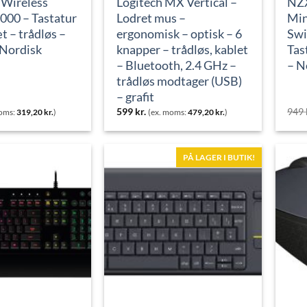
 Wireless
Logitech MX Vertical –
NZX
000 – Tastatur
Lodret mus –
Min
t – trådløs –
ergonomisk – optisk – 6
Swi
 Nordisk
knapper – trådløs, kablet
Tas
– Bluetooth, 2.4 GHz –
– N
trådløs modtager (USB)
– grafit
599
kr.
949
moms:
319,20
kr.
)
(ex. moms:
479,20
kr.
)
PÅ LAGER I BUTIK!