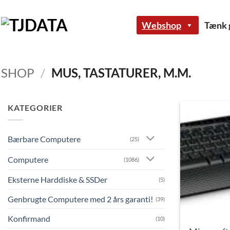
Fortsæt
til
Webshop
Tænk g
indhold
SHOP
/
MUS, TASTATURER, M.M.
KATEGORIER
Bærbare Computere
(25)
Computere
(1086)
Eksterne Harddiske & SSDer
(5)
Genbrugte Computere med 2 års garanti!
(39)
Konfirmand
(10)