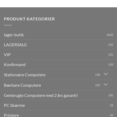
PRODUKT KATEGORIER
lager-butik
(662)
LAGERSALG
(52)
VIP
(21)
Konfirmand
(10)
Stationære Computere
(18)
Bærbare Computere
(25)
Genbrugte Computere med 2 års garanti!
(39)
PC Skærme
(3)
Printere
(4)