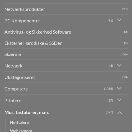
Netværksprodukter
(27)
PC Komponenter
(61)
Antivirus- og Sikkerhed Software
(0)
Eksterne Harddiske & SSDer
(5)
Skærme
(556)
Netværk
(4)
Ukategoriseret
(10)
Computere
(1086)
Printere
(67)
Mus, tastaturer, m.m.
(377)
Højttalere
Webkamera