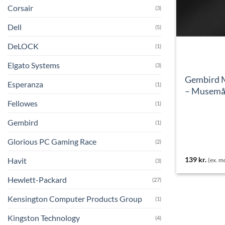
Corsair
(3)
Dell
(5)
DeLOCK
(1)
Elgato Systems
(3)
Gembird
Esperanza
(1)
– Musemåt
Fellowes
(1)
Gembird
(1)
Glorious PC Gaming Race
(2)
139
kr.
Havit
(ex. 
(3)
Hewlett-Packard
(27)
Kensington Computer Products Group
(1)
Kingston Technology
(4)