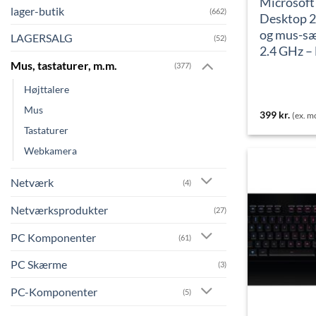
Microsoft
lager-butik
(662)
Desktop 2
og mus-sæ
LAGERSALG
(52)
2.4 GHz –
Mus, tastaturer, m.m.
(377)
Højttalere
Mus
399
kr.
(ex. 
Tastaturer
Webkamera
Netværk
(4)
Netværksprodukter
(27)
PC Komponenter
(61)
PC Skærme
(3)
PC-Komponenter
(5)