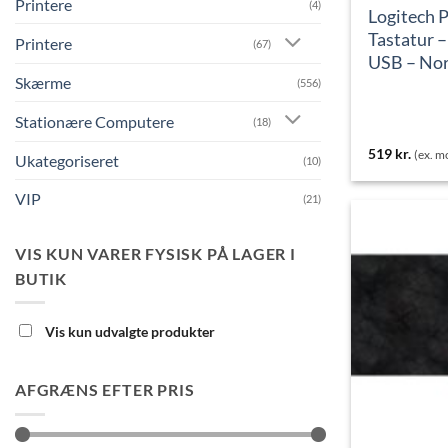
Printere
(4)
Logitech 
Tastatur –
Printere
(67)
USB – Nor
Skærme
(556)
Stationære Computere
(18)
519
kr.
(ex. 
Ukategoriseret
(10)
VIP
(21)
VIS KUN VARER FYSISK PÅ LAGER I
BUTIK
Vis kun udvalgte produkter
AFGRÆNS EFTER PRIS