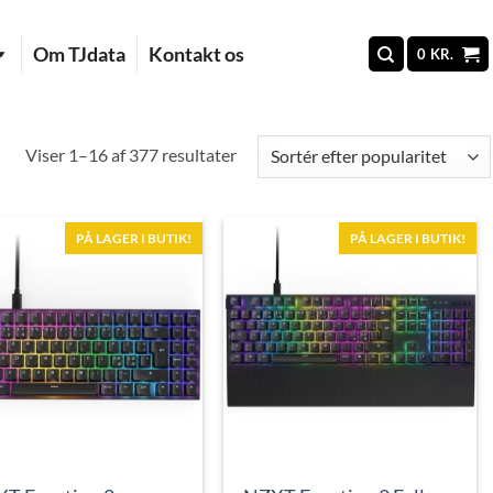
Om TJdata
Kontakt os
0
KR.
Sorteret
Viser 1–16 af 377 resultater
efter
popularitet
PÅ LAGER I BUTIK!
PÅ LAGER I BUTIK!