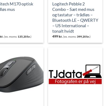
itech M170 optisk
Logitech Pebble 2
dløs mus
Combo – Sæt med mus
og tastatur – trådløs –
Bluetooth LE – QWERTY
– US International –
tonalt hvidt
kr.
499
kr.
(ex. moms:
135,20
kr.
)
(ex. moms:
399,20
kr.
)