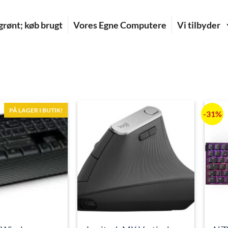
rønt; køb brugt
Vores Egne Computere
Vi tilbyder
PÅ LAGER I BUTIK!
-31%