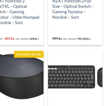
T Function 2
NZXT Function 2 Full
iTKL – Optical
Size – Optical Switch –
tch – Gaming
Gaming Tastatur –
tatur – Uden Numpad
Nordisk – Sort
ordisk – Sort
Den
Den
kr.
655
kr.
999
kr.
(ex. moms:
524
kr.
)
(ex. moms:
799,20
kr.
)
oprindelige
aktuelle
pris
pris
var:
er:
949 kr..
655 kr..
PÅ LAGER I BUTIK!