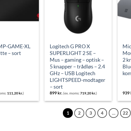
 MP-GAME-XL
Logitech G PRO X
Mic
te – sort
SUPERLIGHT 2 SE –
Mou
Mus – gaming – optisk –
2 k
5 knapper – trådløs – 2.4
Blu
GHz – USB Logitech
kom
LIGHTSPEED-modtager
– sort
899
kr.
939
moms:
111,20
kr.
)
(ex. moms:
719,20
kr.
)
1
2
3
4
…
22