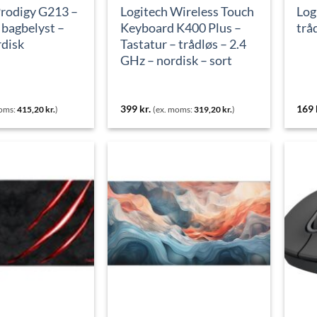
Prodigy G213 –
Logitech Wireless Touch
Log
 bagbelyst –
Keyboard K400 Plus –
trå
disk
Tastatur – trådløs – 2.4
GHz – nordisk – sort
399
kr.
169
moms:
415,20
kr.
)
(ex. moms:
319,20
kr.
)