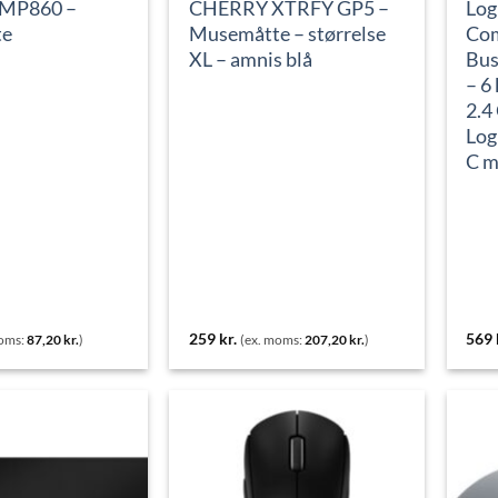
-MP860 –
CHERRY XTRFY GP5 –
Log
te
Musemåtte – størrelse
Com
XL – amnis blå
Bus
– 6
2.4
Log
C m
259
kr.
569
moms:
87,20
kr.
)
(ex. moms:
207,20
kr.
)