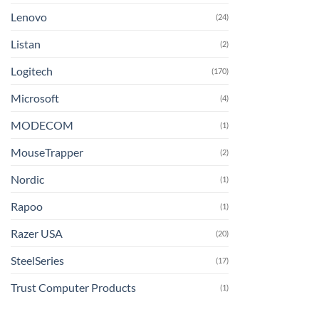
Lenovo
(24)
Listan
(2)
Logitech
(170)
Microsoft
(4)
MODECOM
(1)
MouseTrapper
(2)
Nordic
(1)
Rapoo
(1)
Razer USA
(20)
SteelSeries
(17)
Trust Computer Products
(1)