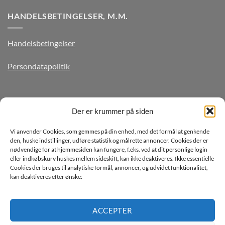
HANDELSBETINGELSER, M.M.
Handelsbetingelser
Persondatapolitik
TILMELD DIG VORES NYHEDSBREV
Der er krummer på siden
Vi anvender Cookies, som gemmes på din enhed, med det formål at genkende
den, huske indstillinger, udføre statistik og målrette annoncer. Cookies der er
nødvendige for at hjemmesiden kan fungere, f.eks. ved at dit personlige login
eller indkøbskurv huskes mellem sideskift, kan ikke deaktiveres. Ikke essentielle
Cookies der bruges til analytiske formål, annoncer, og udvidet funktionalitet,
kan deaktiveres efter ønske:
Jeg ønsker at modtage mails fra TJdata!
Læs vores Persondatapolitik
ACCEPTER