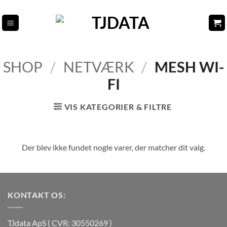
Fortsæt
til
indhold
SHOP
/
NETVÆRK
/
MESH WI-
FI
VIS KATEGORIER & FILTRE
Der blev ikke fundet nogle varer, der matcher dit valg.
KONTAKT OS:
TJdata ApS ( CVR: 30550269 )