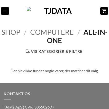
Fortsæt
til
indhold
SHOP
/
COMPUTERE
/
ALL-IN-
ONE
VIS KATEGORIER & FILTRE
Der blev ikke fundet nogle varer, der matcher dit valg.
KONTAKT OS:
TJdata ApS ( CVR: 30550269 )