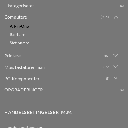
Ukategoriseret
(10)
Computere
(1073)
All-In-One
Bærbare
Stationære
Printere
(67)
Mus, tastaturer, m.m.
(377)
PC-Komponenter
(5)
OPGRADERINGER
(0)
HANDELSBETINGELSER, M.M.
Handelsbetingelser