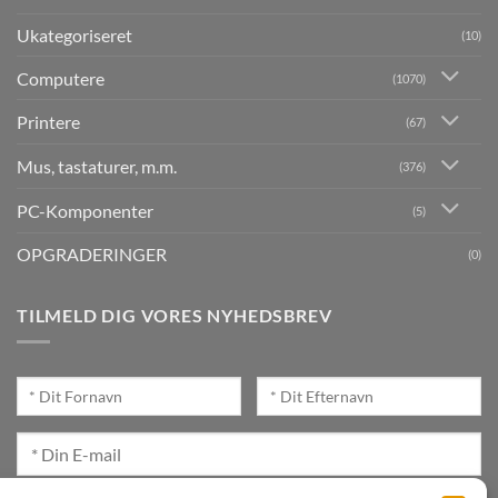
Ukategoriseret
(10)
Computere
(1070)
Printere
(67)
Mus, tastaturer, m.m.
(376)
PC-Komponenter
(5)
OPGRADERINGER
(0)
TILMELD DIG VORES NYHEDSBREV