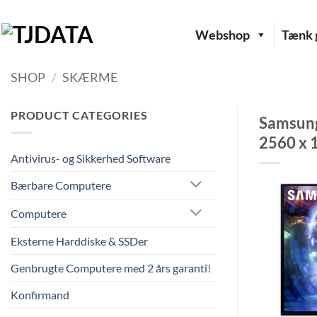
Fortsæt
til
Webshop
Tænk g
indhold
SHOP
/
SKÆRME
PRODUCT CATEGORIES
Samsung
2560 x 
Antivirus- og Sikkerhed Software
Bærbare Computere
Computere
Eksterne Harddiske & SSDer
Genbrugte Computere med 2 års garanti!
Konfirmand