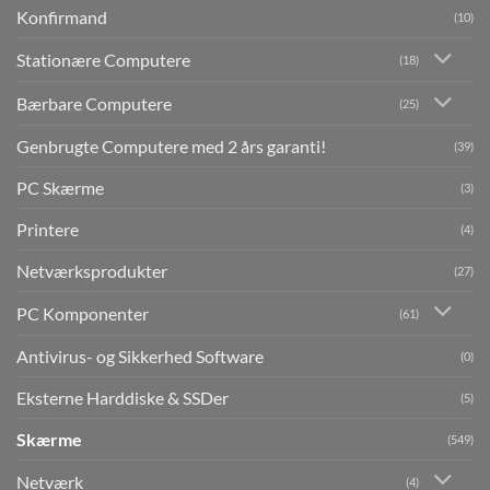
Konfirmand
(10)
Stationære Computere
(18)
Bærbare Computere
(25)
Genbrugte Computere med 2 års garanti!
(39)
PC Skærme
(3)
Printere
(4)
Netværksprodukter
(27)
PC Komponenter
(61)
Antivirus- og Sikkerhed Software
(0)
Eksterne Harddiske & SSDer
(5)
Skærme
(549)
Netværk
(4)