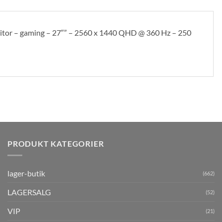
r – gaming – 27″” – 2560 x 1440 QHD @ 360 Hz – 250
PRODUKT KATEGORIER
lager-butik
(662)
LAGERSALG
(52)
VIP
(21)