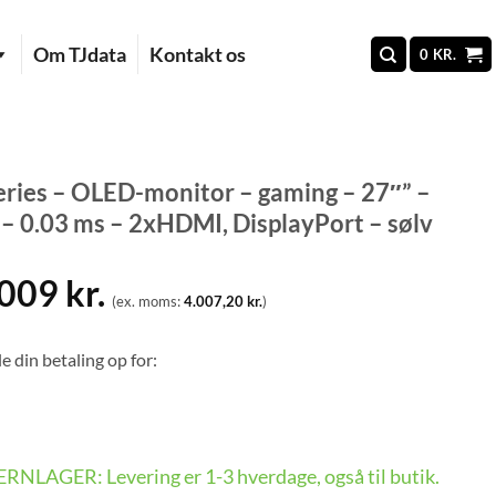
Om TJdata
Kontakt os
0
KR.
es – OLED-monitor – gaming – 27″” –
 0.03 ms – 2xHDMI, DisplayPort – sølv
.009
kr.
(ex. moms:
4.007,20
kr.
)
e din betaling op for:
FJERNLAGER: Levering er 1-3 hverdage, også til butik.