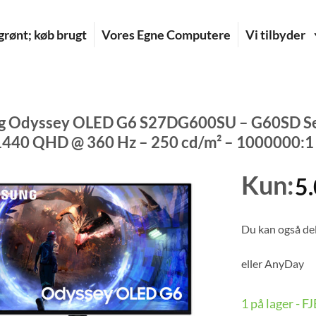
rønt; køb brugt
Vores Egne Computere
Vi tilbyder
 Odyssey OLED G6 S27DG600SU – G60SD Seri
1440 QHD @ 360 Hz – 250 cd/m² – 1000000:1 –
Kun:
5
Du kan også del
eller
AnyDay
1 på lager - 