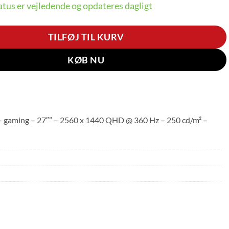
tus er vejledende og opdateres dagligt
TILFØJ TIL KURV
KØB NU
aming – 27″” – 2560 x 1440 QHD @ 360 Hz – 250 cd/m² –