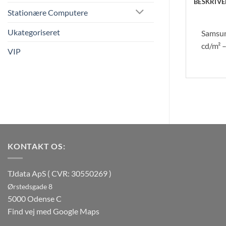
BESKRIVE
Stationære Computere
Ukategoriseret
Samsun
cd/m² 
VIP
KONTAKT OS:
TJdata ApS ( CVR: 30550269 )
Ørstedsgade 8
5000 Odense C
Find vej med Google Maps