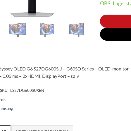
OBS: Lagersta
yssey OLED G6 S27DG600SU – G60SD Series – OLED-monitor – g
 0.03 ms – 2xHDMI, DisplayPort – sølv
(SKU):
LS27DG600SUXEN
rme
amsung