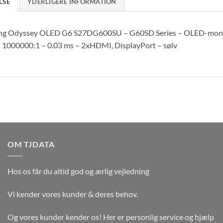
LSE
YDERLIGERE INFORMATION
g Odyssey OLED G6 S27DG600SU – G60SD Series – OLED-monito
– 1000000:1 – 0.03 ms – 2xHDMI, DisplayPort – sølv
OM TJDATA
Hos os får du altid god og ærlig vejledning
Vi kender vores kunder & deres behov.
Og vores kunder kender os! Her er personlig service og hjælp