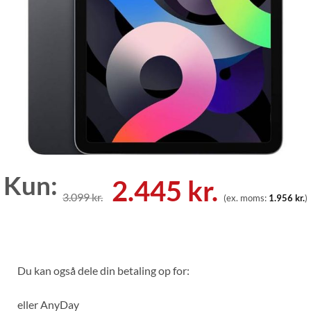
Kun:
Den
Den
2.445
kr.
3.099
kr.
(ex. moms:
1.956
kr.
)
oprindelige
aktuell
pris
pris
var:
er:
Du kan også dele din betaling op for:
3.099 kr..
2.445 kr
eller
AnyDay