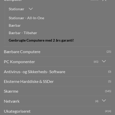
Stationær
Stationær - All-In-One
Bærbar
Bærbar - Tilbehør
Genbrugte Computere med 2 års garanti!
Bærbare Computere
(25)
PC Komponenter
(61)
Antivirus- og Sikkerheds- Software
(0)
Eksterne Harddiske & SSDer
(5)
Skærme
(545)
Netværk
(4)
Ukategoriseret
(414)