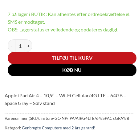
7 på lager i BUTIK: Kan afhentes efter ordrebekræftelse el.
SMS er modtaget.
OBS: Lagerstatus er vejledende og opdateres dagligt
Apple iPad Air 4 - 10,9" - Wi-Fi Cellular/4G LTE - 64GB - Space Gray 
TILFØJ TIL KURV
KØB NU
Apple iPad Air 4 – 10,9″ – Wi-Fi Cellular/4G LTE – 64GB –
Space Gray – Sølv stand
Varenummer (SKU):
instore-GC-NP/IPA/AIRG4LTE/64/SPACEGRAY/B
Kategori:
Genbrugte Computere med 2 års garanti!