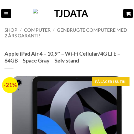
Fortsæt
til
indhold
SHOP
/
COMPUTER
/
GENBRUGTE COMPUTERE MED
2 ÅRS GARANTI!
Apple iPad Air 4 – 10,9″ – Wi-Fi Cellular/4G LTE –
64GB – Space Gray – Sølv stand
PÅ LAGER I BUTIK!
-21%