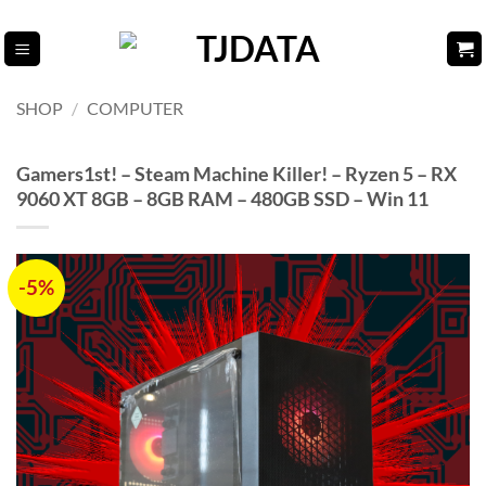
Fortsæt
til
indhold
SHOP
/
COMPUTER
Gamers1st! – Steam Machine Killer! – Ryzen 5 – RX
9060 XT 8GB – 8GB RAM – 480GB SSD – Win 11
-5%