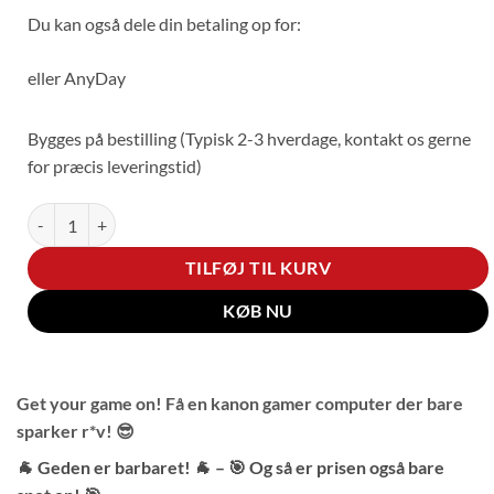
var:
er:
Du kan også dele din betaling op for:
7.899 kr..
7.495 kr
eller
AnyDay
Bygges på bestilling (Typisk 2-3 hverdage, kontakt os gerne
for præcis leveringstid)
Gamers1st! - Steam Machine Killer! - Ryzen 5 - RX 9060 XT 8GB - 
TILFØJ TIL KURV
KØB NU
Get your game on! Få en kanon gamer computer der bare
sparker r*v! 😎
🐐 Geden er barbaret! 🐐 – 🎯 Og så er prisen også bare