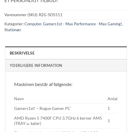
ET PERSONLIGT TILBUD!
Varenummer (SKU):
R2G-SO5511
Kategorier:
Computer
,
Gamers1st - Max Performance - Max Gaming!
,
Stationær
BESKRIVELSE
YDERLIGERE INFORMATION
Maskinen består af følgende:
Navn
Antal
Gamers1st! – Rogue Gamer PC
1
AMD Ryzen 5 7400F CPU 3.7GHz 6 kerner AM5
1
(TRAY u. køler)