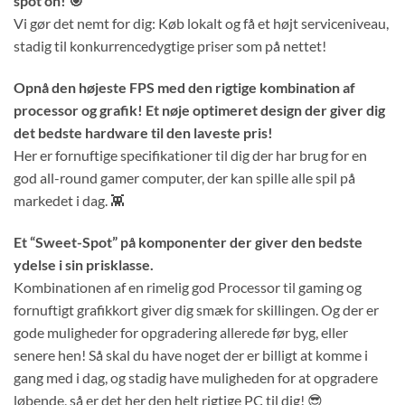
spot on! 🎯
Vi gør det nemt for dig: Køb lokalt og få et højt serviceniveau,
stadig til konkurrencedygtige priser som på nettet!
Opnå den højeste FPS med den rigtige kombination af
processor og grafik! Et nøje optimeret design der giver dig
det bedste hardware til den laveste pris!
Her er fornuftige specifikationer til dig der har brug for en
god all-round gamer computer, der kan spille alle spil på
markedet i dag. 👾
Et “Sweet-Spot” på komponenter der giver den bedste
ydelse i sin prisklasse.
Kombinationen af en rimelig god Processor til gaming og
fornuftigt grafikkort giver dig smæk for skillingen. Og der er
gode muligheder for opgradering allerede før byg, eller
senere hen! Så skal du have noget der er billigt at komme i
gang med i dag, og stadig have muligheden for at opgradere
løbende, så er det her den helt rigtige PC til dig! 😎