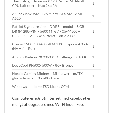
Thermalright Assassin X 120 Refined SE ARGB –
1
CPU Luftkøler – Max 26 dBA
ASRock A620AM-HVS Micro-ATX AM5 AMD
1
A620
Patriot Signature Line – DDR5 – modul – 8 GB –
DIMM 288-PIN – 5600 MT/s / PC5-44800 –
1
CL46 – 1.1 V – ikke bufferet – on-die ECC
Crucial SSD E100 480GB M.2 PCI Express 4.0 x4
1
(NVMe) – Bulk
ASRock Radeon RX 9060 XT Challenger 8GB OC
1
DeepCool PF500X 500W – 80+ Bronze
1
Nordic Gaming Mjolner – Minitower – mATX –
1
glas-sidepanel – 3 x aRGB fans
Windows 11 Home ESD Licens OEM
1
Computeren går på internet med kabel, det er
muligt at opgradere med Wi-Fi inden køb.