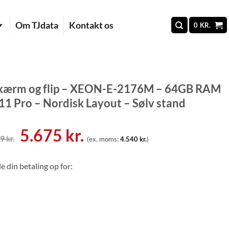
Om TJdata
Kontakt os
0
KR.
skærm og flip – XEON-E-2176M – 64GB RAM
1 Pro – Nordisk Layout – Sølv stand
Den
Den
5.675
kr.
89
kr.
(ex. moms:
4.540
kr.
)
oprindelige
aktuelle
pris
pris
e din betaling op for:
var:
er:
6.889 kr..
5.675 kr..