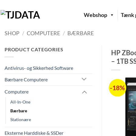
Fortsæt
til
Webshop
Tænk g
indhold
SHOP
/
COMPUTERE
/
BÆRBARE
PRODUCT CATEGORIES
HP ZBoo
– 1TB S
Antivirus- og Sikkerhed Software
Bærbare Computere
-18%
Computere
All-In-One
Bærbare
Stationære
Eksterne Harddiske & SSDer