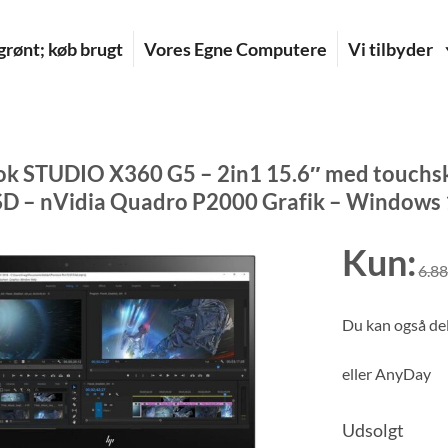
rønt; køb brugt
Vores Egne Computere
Vi tilbyder
k STUDIO X360 G5 – 2in1 15.6″ med touch
SD – nVidia Quadro P2000 Grafik – Windows 1
Kun:
6.8
Du kan også del
eller
AnyDay
Udsolgt