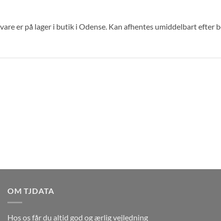
are er på lager i butik i Odense. Kan afhentes umiddelbart efter 
OM TJDATA
Hos os får du altid god og ærlig vejledning