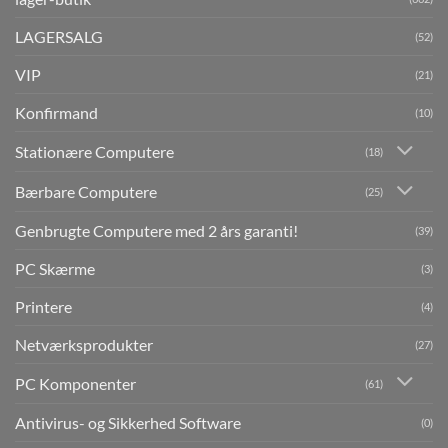
LAGERSALG
(52)
VIP
(21)
Konfirmand
(10)
Stationære Computere
(18)
Bærbare Computere
(25)
Genbrugte Computere med 2 års garanti!
(39)
PC Skærme
(3)
Printere
(4)
Netværksprodukter
(27)
PC Komponenter
(61)
Antivirus- og Sikkerhed Software
(0)