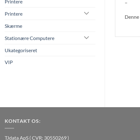
Printere
–
Printere
Denne v
Skærme
Stationære Computere
Ukategoriseret
VIP
KONTAKT OS:
TJdata ApS ( CVR: 30550269 )