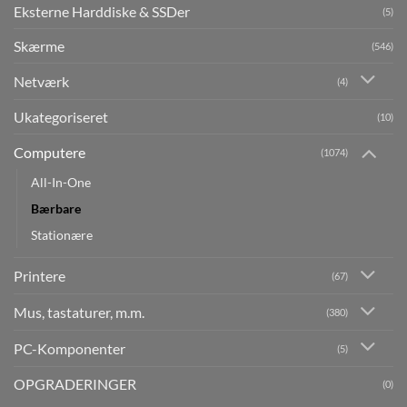
Eksterne Harddiske & SSDer
(5)
Skærme
(546)
Netværk
(4)
Ukategoriseret
(10)
Computere
(1074)
All-In-One
Bærbare
Stationære
Printere
(67)
Mus, tastaturer, m.m.
(380)
PC-Komponenter
(5)
OPGRADERINGER
(0)