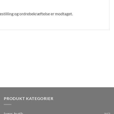
bestilling og ordrebekræftelse er modtaget.
PRODUKT KATEGORIER
lager-butik
(662)