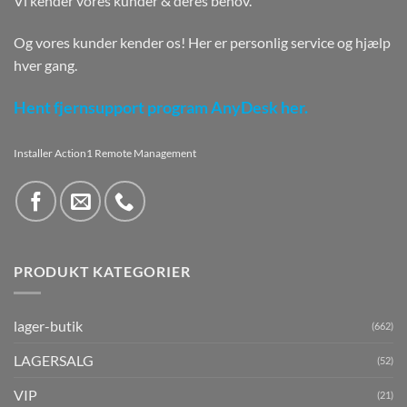
Vi kender vores kunder & deres behov.
Og vores kunder kender os! Her er personlig service og hjælp
hver gang.
Hent fjernsupport program AnyDesk her.
Installer Action1 Remote Management
PRODUKT KATEGORIER
lager-butik
(662)
LAGERSALG
(52)
VIP
(21)