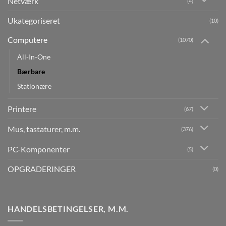
Netværk
(4)
Ukategoriseret
(10)
Computere
(1070)
All-In-One
Bærbare
Stationære
Printere
(67)
Mus, tastaturer, m.m.
(376)
PC-Komponenter
(5)
OPGRADERINGER
(0)
HANDELSBETINGELSER, M.M.