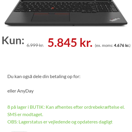
Kun:
Den
Den
5.845
kr.
6.999
kr.
(ex. moms:
4.676
kr.
)
oprindelige
aktuell
pris
pris
var:
er:
Du kan også dele din betaling op for:
6.999 kr..
5.845 kr
eller
AnyDay
8 på lager i BUTIK: Kan afhentes efter ordrebekræftelse el.
SMS er modtaget.
OBS: Lagerstatus er vejledende og opdateres dagligt