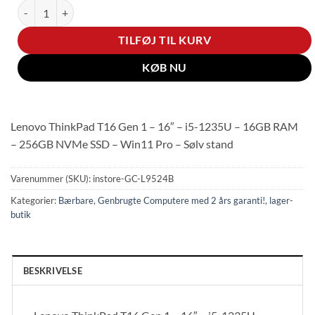
Lenovo ThinkPad T16 Gen 1 - 16" - i5-1235U - 16GB RAM - 256GB N
TILFØJ TIL KURV
KØB NU
Lenovo ThinkPad T16 Gen 1 – 16″ – i5-1235U – 16GB RAM
– 256GB NVMe SSD – Win11 Pro – Sølv stand
Varenummer (SKU):
instore-GC-L9524B
Kategorier:
Bærbare
,
Genbrugte Computere med 2 års garanti!
,
lager-
butik
BESKRIVELSE