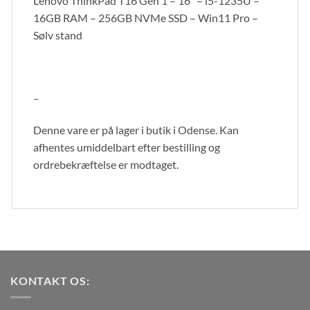
Lenovo ThinkPad T16 Gen 1 – 16″ – i5-1235U –
16GB RAM – 256GB NVMe SSD – Win11 Pro –
Sølv stand
–
Denne vare er på lager i butik i Odense. Kan
afhentes umiddelbart efter bestilling og
ordrebekræftelse er modtaget.
KONTAKT OS: