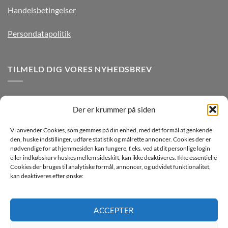
Handelsbetingelser
Persondatapolitik
TILMELD DIG VORES NYHEDSBREV
Der er krummer på siden
Vi anvender Cookies, som gemmes på din enhed, med det formål at genkende
den, huske indstillinger, udføre statistik og målrette annoncer. Cookies der er
nødvendige for at hjemmesiden kan fungere, f.eks. ved at dit personlige login
eller indkøbskurv huskes mellem sideskift, kan ikke deaktiveres. Ikke essentielle
Jeg ønsker at modtage mails fra TJdata!
Cookies der bruges til analytiske formål, annoncer, og udvidet funktionalitet,
kan deaktiveres efter ønske:
Læs vores Persondatapolitik
ACCEPTER