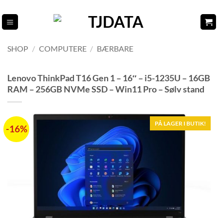
Fortsæt
til
indhold
SHOP
/
COMPUTERE
/
BÆRBARE
Lenovo ThinkPad T16 Gen 1 – 16″ – i5-1235U – 16GB
RAM – 256GB NVMe SSD – Win11 Pro – Sølv stand
PÅ LAGER I BUTIK!
-16%