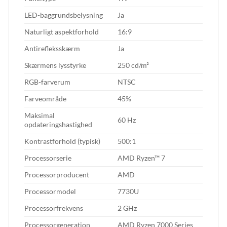
LED-baggrundsbelysning
Ja
Naturligt aspektforhold
16:9
Antirefleksskærm
Ja
Skærmens lysstyrke
250 cd/m²
RGB-farverum
NTSC
Farveområde
45%
Maksimal
60 Hz
opdateringshastighed
Kontrastforhold (typisk)
500:1
Processorserie
AMD Ryzen™ 7
Processorproducent
AMD
Processormodel
7730U
Processorfrekvens
2 GHz
Processorgeneration
AMD Ryzen 7000 Series