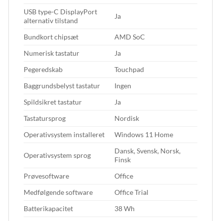
USB type-C DisplayPort
Ja
alternativ tilstand
Bundkort chipsæt
AMD SoC
Numerisk tastatur
Ja
Pegeredskab
Touchpad
Baggrundsbelyst tastatur
Ingen
Spildsikret tastatur
Ja
Tastatursprog
Nordisk
Operativsystem installeret
Windows 11 Home
Dansk, Svensk, Norsk,
Operativsystem sprog
Finsk
Prøvesoftware
Office
Medfølgende software
Office Trial
Batterikapacitet
38 Wh