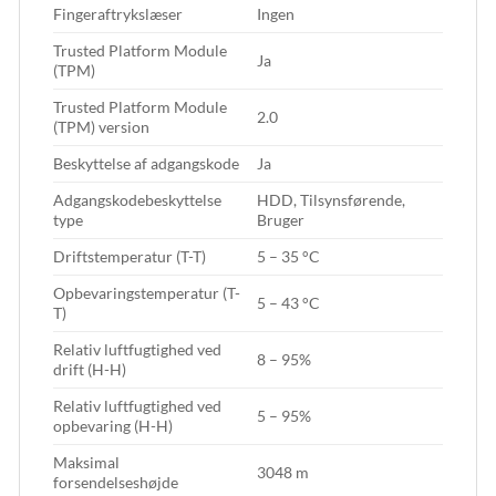
Fingeraftrykslæser
Ingen
Trusted Platform Module
Ja
(TPM)
Trusted Platform Module
2.0
(TPM) version
Beskyttelse af adgangskode
Ja
Adgangskodebeskyttelse
HDD, Tilsynsførende,
type
Bruger
Driftstemperatur (T-T)
5 – 35 °C
Opbevaringstemperatur (T-
5 – 43 °C
T)
Relativ luftfugtighed ved
8 – 95%
drift (H-H)
Relativ luftfugtighed ved
5 – 95%
opbevaring (H-H)
Maksimal
3048 m
forsendelseshøjde