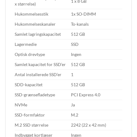
1 x 8 GB
x størrelse)
Hukommelsesstik
1x SO-DIMM
Hukommelseskanaler
To-kanals
Samlet lagringskapacitet
512 GB
Lagermedie
SSD
Optisk drevtype
Ingen
Samlet kapacitet for SSD’er
512 GB
Antal installerede SSD’er
1
SDD-kapacitet
512 GB
SSD-grænsefladetype
PCI Express 4.0
NVMe
Ja
SSD-formfaktor
M.2
M.2 SSD størrelse
2242 (22 x 42 mm)
Indbygget kortlæser
Ingen