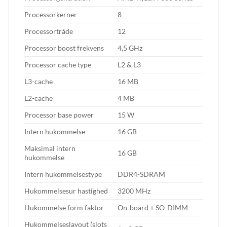
Processorkerner
8
Processortråde
12
Processor boost frekvens
4,5 GHz
Processor cache type
L2 & L3
L3-cache
16 MB
L2-cache
4 MB
Processor base power
15 W
Intern hukommelse
16 GB
Maksimal intern
16 GB
hukommelse
Intern hukommelsestype
DDR4-SDRAM
Hukommelsesur hastighed
3200 MHz
Hukommelse form faktor
On-board + SO-DIMM
Hukommelseslayout (slots