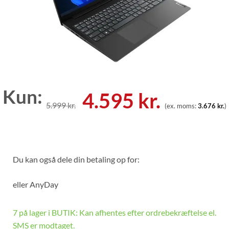
Kun:
Den
Den
4.595
kr.
5.999
kr.
(ex. moms:
3.676
kr.
)
oprindelige
aktuell
pris
pris
var:
er:
Du kan også dele din betaling op for:
5.999 kr..
4.595 kr
eller
AnyDay
7 på lager i BUTIK: Kan afhentes efter ordrebekræftelse el.
SMS er modtaget.