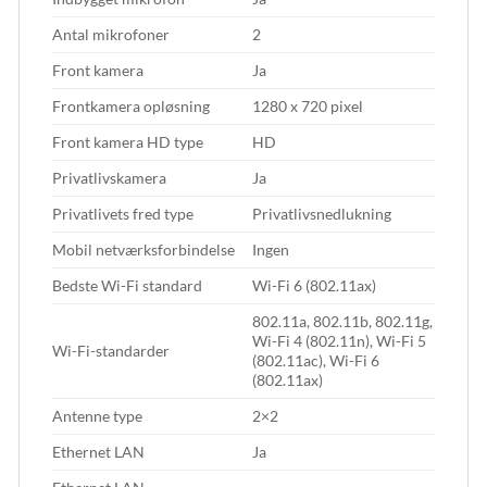
Antal mikrofoner
2
Front kamera
Ja
Frontkamera opløsning
1280 x 720 pixel
Front kamera HD type
HD
Privatlivskamera
Ja
Privatlivets fred type
Privatlivsnedlukning
Mobil netværksforbindelse
Ingen
Bedste Wi-Fi standard
Wi-Fi 6 (802.11ax)
802.11a, 802.11b, 802.11g,
Wi-Fi 4 (802.11n), Wi-Fi 5
Wi-Fi-standarder
(802.11ac), Wi-Fi 6
(802.11ax)
Antenne type
2×2
Ethernet LAN
Ja