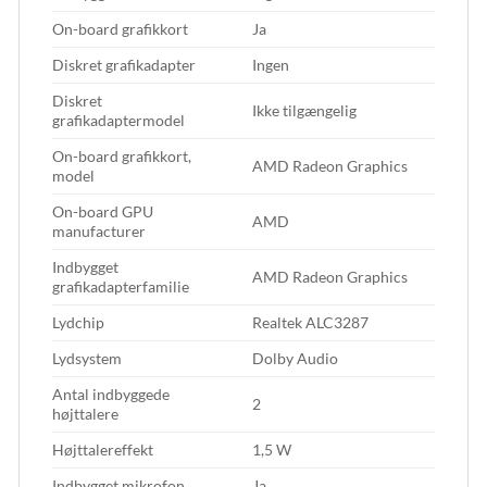
On-board grafikkort
Ja
Diskret grafikadapter
Ingen
Diskret
Ikke tilgængelig
grafikadaptermodel
On-board grafikkort,
AMD Radeon Graphics
model
On-board GPU
AMD
manufacturer
Indbygget
AMD Radeon Graphics
grafikadapterfamilie
Lydchip
Realtek ALC3287
Lydsystem
Dolby Audio
Antal indbyggede
2
højttalere
Højttalereffekt
1,5 W
Indbygget mikrofon
Ja