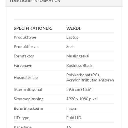
YDERLIGERE INFORMATION
SPECIFIKATIONER:
VÆRDI:
Produkttype
Laptop
Produktfarve
Sort
Formfaktor
Muslingeskal
Farvenavn
Business Black
Polykarbonat (PC),
Husmateriale
Acrylonitrilbutadienstyren
Skærm diagonal
39,6 cm (15.6″)
Skærmopløsning
1920 x 1080 pixel
Berøringsskærm
Ingen
HD-type
Fuld HD
Paneltype
TN