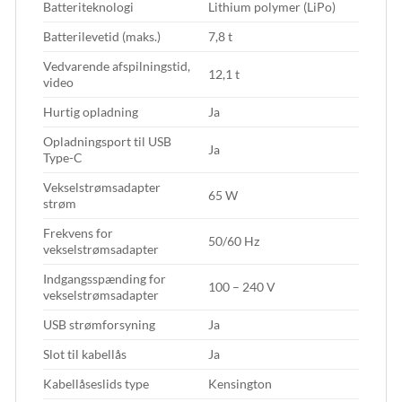
Batteriteknologi
Lithium polymer (LiPo)
Batterilevetid (maks.)
7,8 t
Vedvarende afspilningstid,
12,1 t
video
Hurtig opladning
Ja
Opladningsport til USB
Ja
Type-C
Vekselstrømsadapter
65 W
strøm
Frekvens for
50/60 Hz
vekselstrømsadapter
Indgangsspænding for
100 – 240 V
vekselstrømsadapter
USB strømforsyning
Ja
Slot til kabellås
Ja
Kabellåseslids type
Kensington