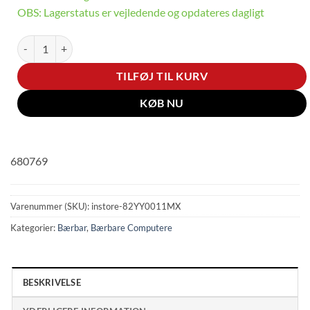
OBS: Lagerstatus er vejledende og opdateres dagligt
Laveste pris på nettet: Lenovo V15 G4 - 15.6" Full HD - AMD Ryze
TILFØJ TIL KURV
KØB NU
680769
Varenummer (SKU):
instore-82YY0011MX
Kategorier:
Bærbar
,
Bærbare Computere
BESKRIVELSE