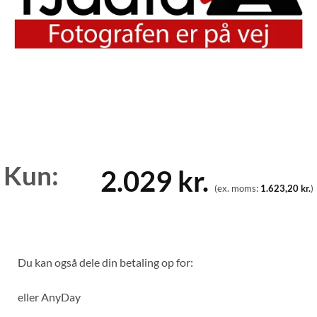
Kun:
2.029
kr.
(ex. moms:
1.623,20
kr.
)
Du kan også dele din betaling op for:
eller
AnyDay