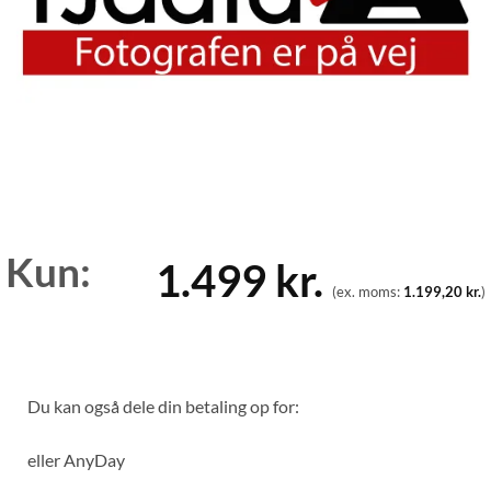
Kun:
1.499
kr.
(ex. moms:
1.199,20
kr.
)
Du kan også dele din betaling op for:
eller
AnyDay