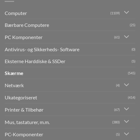
Computer
(1109)
Bærbare Computere
(25)
PC Komponenter
(61)
Antivirus- og Sikkerheds- Software
(0)
Eksterne Harddiske & SSDer
(5)
Skærme
(545)
Netværk
(4)
Ukategoriseret
(414)
Printer & Tilbehør
(67)
Mus, tastaturer, m.m.
(380)
PC-Komponenter
(5)