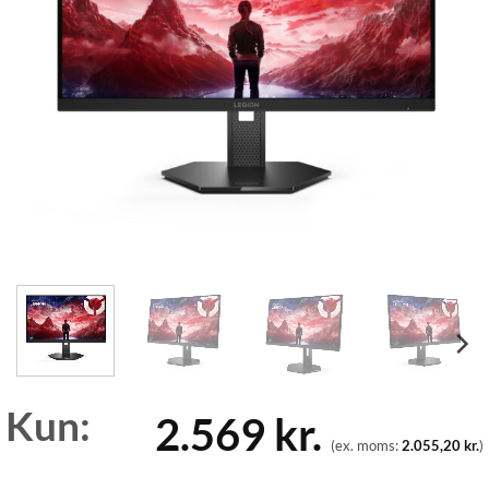
Kun:
2.569
kr.
(ex. moms:
2.055,20
kr.
)