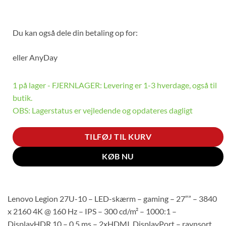
Du kan også dele din betaling op for:
eller
AnyDay
1 på lager - FJERNLAGER: Levering er 1-3 hverdage, også til
butik.
OBS: Lagerstatus er vejledende og opdateres dagligt
TILFØJ TIL KURV
KØB NU
Lenovo Legion 27U-10 – LED-skærm – gaming – 27″” – 3840
x 2160 4K @ 160 Hz – IPS – 300 cd/m² – 1000:1 –
DisplayHDR 10 – 0.5 ms – 2xHDMI, DisplayPort – ravnsort