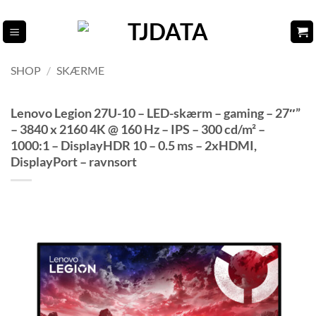
Fortsæt
til
indhold
SHOP
/
SKÆRME
Lenovo Legion 27U-10 – LED-skærm – gaming – 27″”
– 3840 x 2160 4K @ 160 Hz – IPS – 300 cd/m² –
1000:1 – DisplayHDR 10 – 0.5 ms – 2xHDMI,
DisplayPort – ravnsort