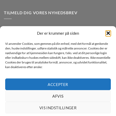
TILMELD DIG VORES NYHEDSBREV
Der er krummer på siden
Vi anvender Cookies, som gemmes på din enhed, med det formål at genkende
den, huske indstillinger, udføre statistik og målrette annoncer. Cookies der er
nødvendige for at hjemmesiden kan fungere, f.eks. ved at dit personlige login
eller indkøbskurv huskes mellem sideskift, kan ikke deaktiveres. Ikke essentielle
Jeg ønsker at modtage mails fra TJdata!
Cookies der bruges til analytiske formål, annoncer, og udvidet funktionalitet,
kan deaktiveres efter ønske:
Læs vores Persondatapolitik
ACCEPTER
AFVIS
Copyright 2026 ©
TJdata ApS
VIS INDSTILLINGER