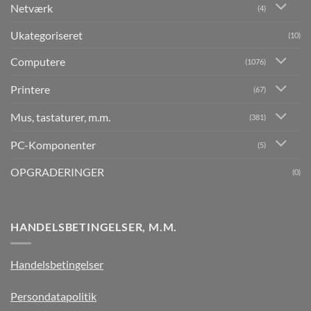
Netværk
(4)
Ukategoriseret
(10)
Computere
(1076)
Printere
(67)
Mus, tastaturer, m.m.
(381)
PC-Komponenter
(5)
OPGRADERINGER
(0)
HANDELSBETINGELSER, M.M.
Handelsbetingelser
Persondatapolitik