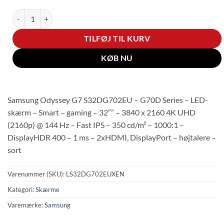
Samsung (32") 80,0cm S32DG702EU 16:9 antal
TILFØJ TIL KURV
KØB NU
Samsung Odyssey G7 S32DG702EU – G70D Series – LED-
skærm – Smart – gaming – 32″” – 3840 x 2160 4K UHD
(2160p) @ 144 Hz – Fast IPS – 350 cd/m² – 1000:1 –
DisplayHDR 400 – 1 ms – 2xHDMI, DisplayPort – højtalere –
sort
Varenummer (SKU):
LS32DG702EUXEN
Kategori:
Skærme
Varemærke:
Samsung