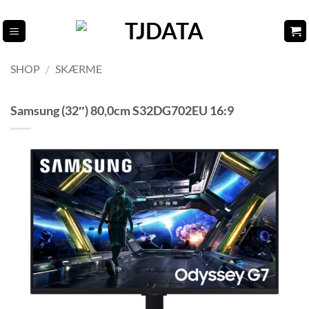
Fortsæt
til
indhold
SHOP
/
SKÆRME
Samsung (32″) 80,0cm S32DG702EU 16:9