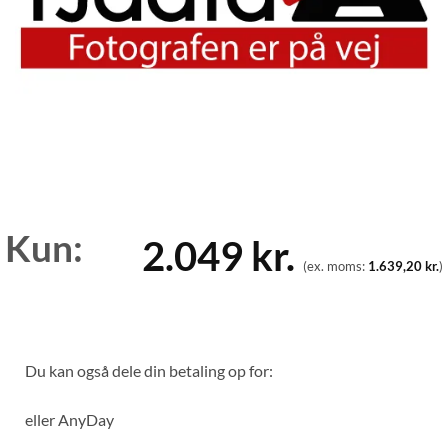
Kun:
2.049
kr.
(ex. moms:
1.639,20
kr.
)
Du kan også dele din betaling op for:
eller
AnyDay