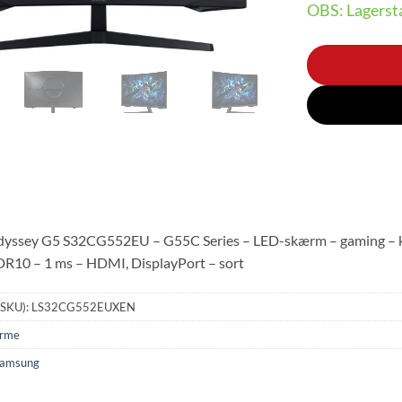
OBS: Lagersta
yssey G5 S32CG552EU – G55C Series – LED-skærm – gaming – ku
R10 – 1 ms – HDMI, DisplayPort – sort
(SKU):
LS32CG552EUXEN
rme
amsung