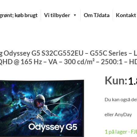
rønt; køb brugt
Vi tilbyder
Om TJdata
Kontakt
 Odyssey G5 S32CG552EU – G55C Series – LE
QHD @ 165 Hz – VA – 300 cd/m² – 2500:1 – HD
Kun:
1
Du kan også del
eller
AnyDay
1 på lager - 