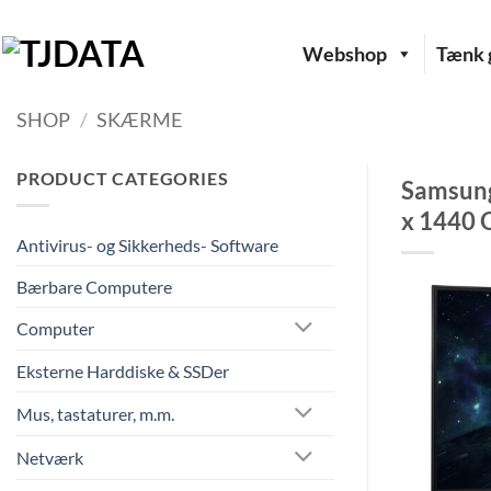
Fortsæt
til
Webshop
Tænk g
indhold
SHOP
/
SKÆRME
PRODUCT CATEGORIES
Samsung
x 1440 
Antivirus- og Sikkerheds- Software
Bærbare Computere
Computer
Eksterne Harddiske & SSDer
Mus, tastaturer, m.m.
Netværk