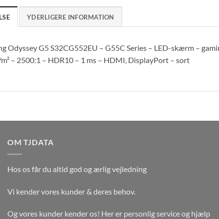
LSE
YDERLIGERE INFORMATION
g Odyssey G5 S32CG552EU – G55C Series – LED-skærm – gaming
/m² – 2500:1 – HDR10 – 1 ms – HDMI, DisplayPort – sort
OM TJDATA
Hos os får du altid god og ærlig vejledning
Vi kender vores kunder & deres behov.
Og vores kunder kender os! Her er personlig service og hjælp