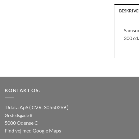
BESKRIVE
Samsun
300 cd
KONTAKT OS:
TJdata ApS ( CVR: 30550269 )
Ørstedsgade 8
5000 Odense C
Find vej med Google Maps