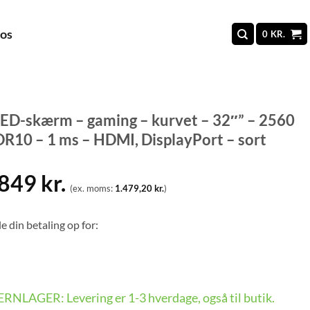
 os
0
KR.
D-skærm – gaming – kurvet – 32″” – 2560
R10 – 1 ms – HDMI, DisplayPort – sort
.849
kr.
(ex. moms:
1.479,20
kr.
)
e din betaling op for:
FJERNLAGER: Levering er 1-3 hverdage, også til butik.