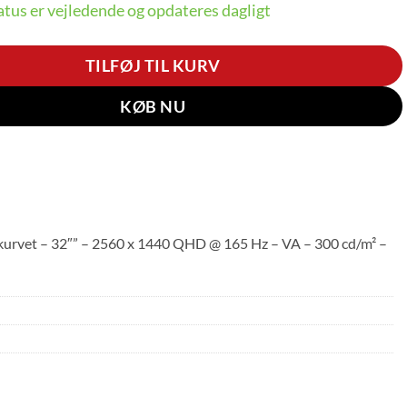
tus er vejledende og opdateres dagligt
TILFØJ TIL KURV
KØB NU
rvet – 32″” – 2560 x 1440 QHD @ 165 Hz – VA – 300 cd/m² –