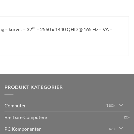
 – kurvet – 32″” – 2560 x 1440 QHD @ 165 Hz – VA –
PRODUKT KATEGORIER
Computer
(1103)
Bærbare Computere
(25)
PC Komponenter
(61)