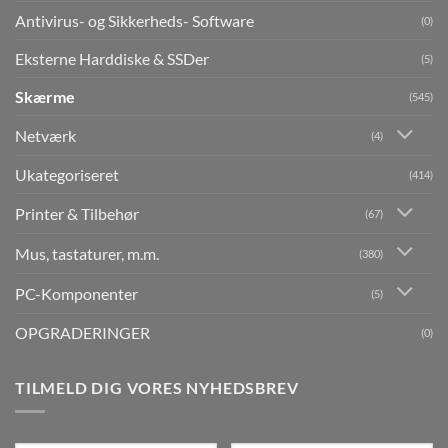
Antivirus- og Sikkerheds- Software
(0)
Eksterne Harddiske & SSDer
(5)
Skærme
(545)
Netværk
(4)
Ukategoriseret
(414)
Printer & Tilbehør
(67)
Mus, tastaturer, m.m.
(380)
PC-Komponenter
(5)
OPGRADERINGER
(0)
TILMELD DIG VORES NYHEDSBREV