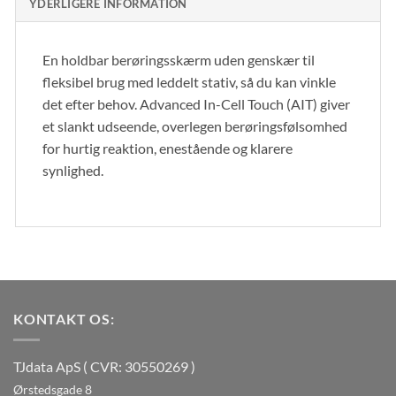
YDERLIGERE INFORMATION
En holdbar berøringsskærm uden genskær til
fleksibel brug med leddelt stativ, så du kan vinkle
det efter behov. Advanced In-Cell Touch (AIT) giver
et slankt udseende, overlegen berøringsfølsomhed
for hurtig reaktion, enestående og klarere
synlighed.
KONTAKT OS:
TJdata ApS ( CVR: 30550269 )
Ørstedsgade 8