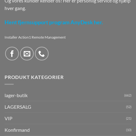
Og vores kunder kender os! Her er personlig service og hjælp
hver gang.
Hent fjernsupport program AnyDesk her.
Installer Action1 Remote Management
PRODUKT KATEGORIER
lager-butik
(662)
LAGERSALG
(52)
VIP
(21)
Konfirmand
(10)