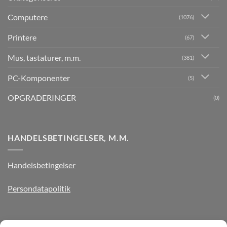
Computere
(1076)
Printere
(67)
Mus, tastaturer, m.m.
(381)
PC-Komponenter
(5)
OPGRADERINGER
(0)
HANDELSBETINGELSER, M.M.
Handelsbetingelser
Persondatapolitik
TILMELD DIG VORES NYHEDSBREV