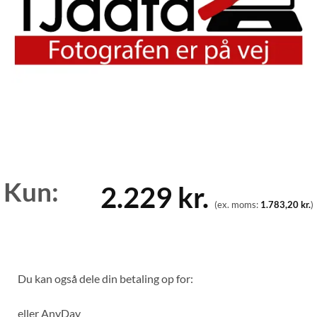
Kun:
2.229
kr.
(ex. moms:
1.783,20
kr.
)
Du kan også dele din betaling op for:
eller
AnyDay