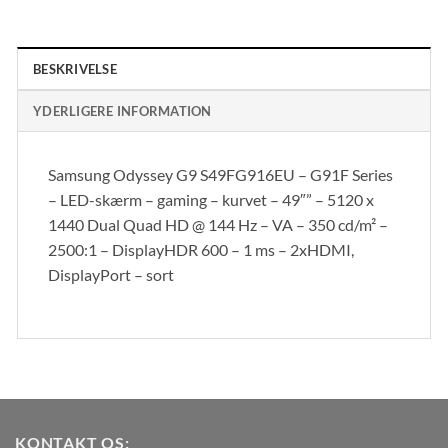
BESKRIVELSE
YDERLIGERE INFORMATION
Samsung Odyssey G9 S49FG916EU – G91F Series
– LED-skærm – gaming – kurvet – 49″” – 5120 x
1440 Dual Quad HD @ 144 Hz – VA – 350 cd/m² –
2500:1 – DisplayHDR 600 – 1 ms – 2xHDMI,
DisplayPort – sort
KONTAKT OS: