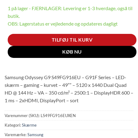
1 på lager - FJERNLAGER: Levering er 1-3 hverdage, også til
butik.
OBS: Lagerstatus er vejledende og opdateres dagligt
TILFØJ TIL KURV
KØB NU
Samsung Odyssey G9 S49FG916EU – G91F Series – LED-
skærm – gaming – kurvet – 49″” – 5120 x 1440 Dual Quad
HD @ 144 Hz – VA – 350 cd/m² – 2500:1 – DisplayHDR 600 –
1 ms – 2xHDMI, DisplayPort – sort
Varenummer (SKU):
LS49FG916EUXEN
Kategori:
Skærme
Varemærke:
Samsung