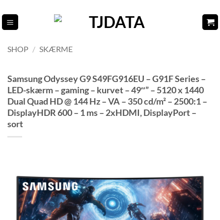
Fortsæt
til
indhold
SHOP
/
SKÆRME
Samsung Odyssey G9 S49FG916EU – G91F Series –
LED-skærm – gaming – kurvet – 49″” – 5120 x 1440
Dual Quad HD @ 144 Hz – VA – 350 cd/m² – 2500:1 –
DisplayHDR 600 – 1 ms – 2xHDMI, DisplayPort –
sort