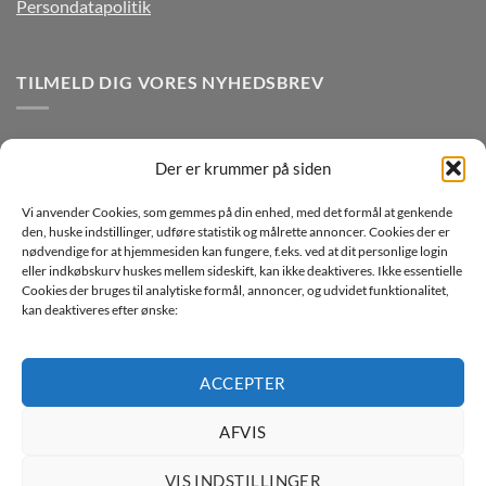
Persondatapolitik
TILMELD DIG VORES NYHEDSBREV
Der er krummer på siden
Vi anvender Cookies, som gemmes på din enhed, med det formål at genkende
den, huske indstillinger, udføre statistik og målrette annoncer. Cookies der er
nødvendige for at hjemmesiden kan fungere, f.eks. ved at dit personlige login
eller indkøbskurv huskes mellem sideskift, kan ikke deaktiveres. Ikke essentielle
Jeg ønsker at modtage mails fra TJdata!
Cookies der bruges til analytiske formål, annoncer, og udvidet funktionalitet,
kan deaktiveres efter ønske:
Læs vores Persondatapolitik
ACCEPTER
AFVIS
Copyright 2026 ©
TJdata ApS
VIS INDSTILLINGER