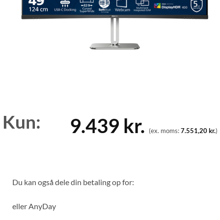
Kun:
9.439
kr.
(ex. moms:
7.551,20
kr.
)
Du kan også dele din betaling op for:
eller
AnyDay