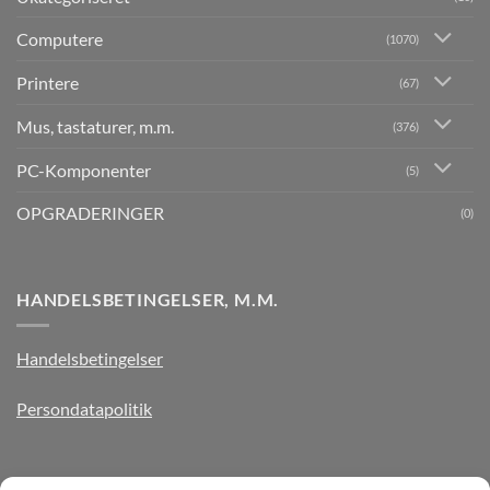
Computere
(1070)
Printere
(67)
Mus, tastaturer, m.m.
(376)
PC-Komponenter
(5)
OPGRADERINGER
(0)
HANDELSBETINGELSER, M.M.
Handelsbetingelser
Persondatapolitik
TILMELD DIG VORES NYHEDSBREV