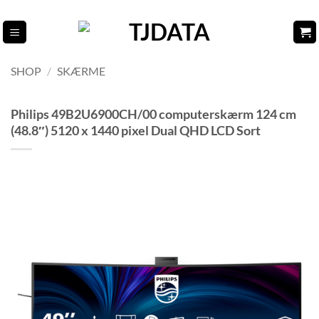
Fortsæt
til
indhold
SHOP
/
SKÆRME
Philips 49B2U6900CH/00 computerskærm 124 cm
(48.8″) 5120 x 1440 pixel Dual QHD LCD Sort