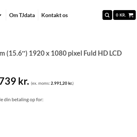
Om TJdata
Kontakt os
0
KR.
15.6″) 1920 x 1080 pixel Fuld HD LCD
.739
kr.
(ex. moms:
2.991,20
kr.
)
e din betaling op for: