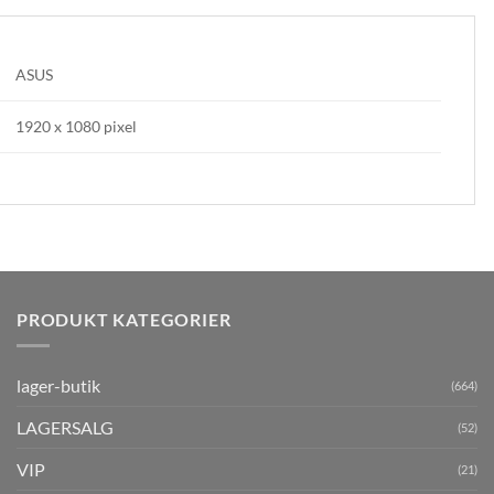
ASUS
1920 x 1080 pixel
PRODUKT KATEGORIER
lager-butik
(664)
LAGERSALG
(52)
VIP
(21)