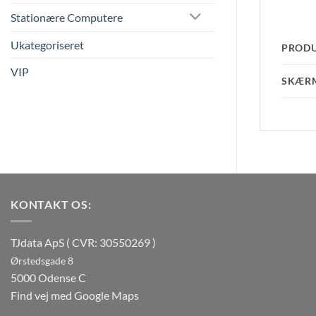
Stationære Computere
Ukategoriseret
PROD
VIP
SKÆR
KONTAKT OS:
TJdata ApS ( CVR: 30550269 )
Ørstedsgade 8
5000 Odense C
Find vej med Google Maps