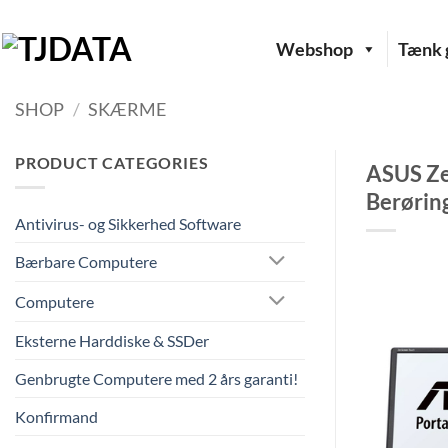
Fortsæt
til
Webshop
Tænk g
indhold
SHOP
/
SKÆRME
PRODUCT CATEGORIES
ASUS Ze
Berørin
Antivirus- og Sikkerhed Software
Bærbare Computere
Computere
Eksterne Harddiske & SSDer
Genbrugte Computere med 2 års garanti!
Konfirmand