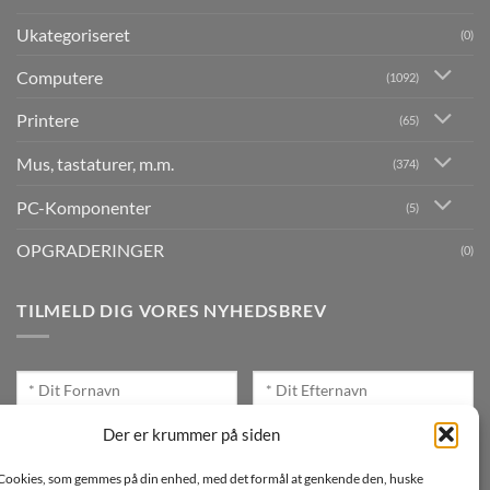
Ukategoriseret
(0)
Computere
(1092)
Printere
(65)
Mus, tastaturer, m.m.
(374)
PC-Komponenter
(5)
OPGRADERINGER
(0)
TILMELD DIG VORES NYHEDSBREV
Der er krummer på siden
Cookies, som gemmes på din enhed, med det formål at genkende den, huske