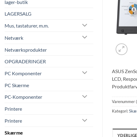
lager-butik
LAGERSALG
Mus, tastaturer, m.m.
Netværk
Netværksprodukter
OPGRADERINGER
ASUS ZenScr
PC Komponenter
LCD, Respons
PC Skærme
Produktfarv
PC-Komponenter
Varenummer 
Printere
Kategori:
Skæ
Printere
Skærme
YDERLIG