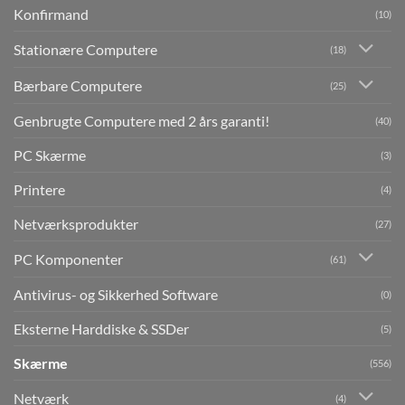
Konfirmand
(10)
Stationære Computere
(18)
Bærbare Computere
(25)
Genbrugte Computere med 2 års garanti!
(40)
PC Skærme
(3)
Printere
(4)
Netværksprodukter
(27)
PC Komponenter
(61)
Antivirus- og Sikkerhed Software
(0)
Eksterne Harddiske & SSDer
(5)
Skærme
(556)
Netværk
(4)