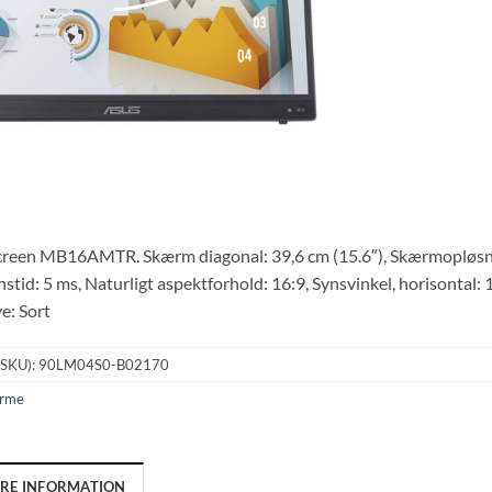
een MB16AMTR. Skærm diagonal: 39,6 cm (15.6″), Skærmopløsnin
tid: 5 ms, Naturligt aspektforhold: 16:9, Synsvinkel, horisontal: 17
e: Sort
(SKU):
90LM04S0-B02170
rme
ERE INFORMATION