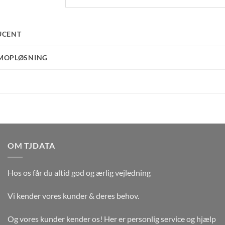
UCENT
MOPLØSNING
OM TJDATA
Hos os får du altid god og ærlig vejledning
Vi kender vores kunder & deres behov.
Og vores kunder kender os! Her er personlig service og hjælp