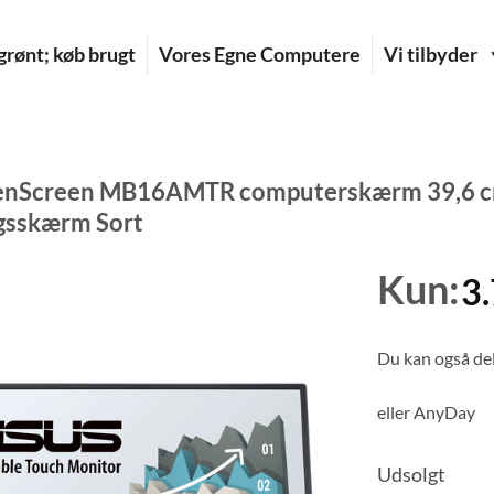
rønt; køb brugt
Vores Egne Computere
Vi tilbyder
nScreen MB16AMTR computerskærm 39,6 cm (
gsskærm Sort
Kun:
3
Du kan også del
eller
AnyDay
Udsolgt