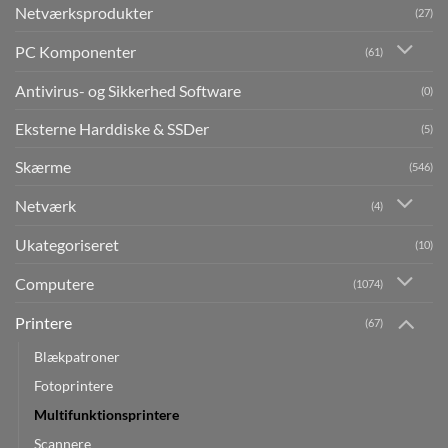
Netværksprodukter
(27)
PC Komponenter
(61)
Antivirus- og Sikkerhed Software
(0)
Eksterne Harddiske & SSDer
(5)
Skærme
(546)
Netværk
(4)
Ukategoriseret
(10)
Computere
(1074)
Printere
(67)
Blækpatroner
Fotoprintere
Multifunktionsprintere
Scannere