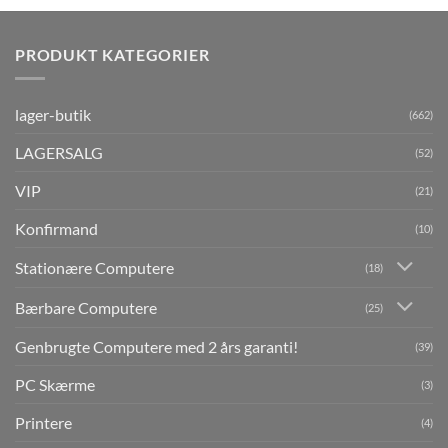
PRODUKT KATEGORIER
lager-butik
(662)
LAGERSALG
(52)
VIP
(21)
Konfirmand
(10)
Stationære Computere
(18)
Bærbare Computere
(25)
Genbrugte Computere med 2 års garanti!
(39)
PC Skærme
(3)
Printere
(4)