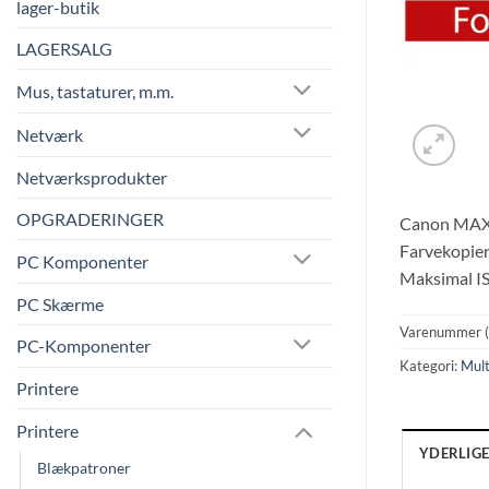
lager-butik
LAGERSALG
Mus, tastaturer, m.m.
Netværk
Netværksprodukter
OPGRADERINGER
Canon MAXIF
Farvekopier
PC Komponenter
Maksimal IS
PC Skærme
Varenummer 
PC-Komponenter
Kategori:
Mult
Printere
Printere
YDERLIG
Blækpatroner