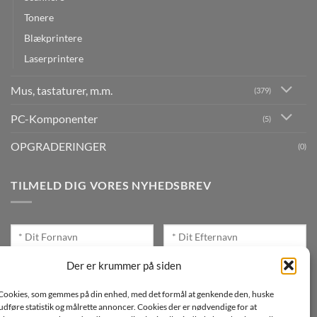
Tonere
Blækprintere
Laserprintere
Mus, tastaturer, m.m.
(379)
PC-Komponenter
(5)
OPGRADERINGER
(0)
TILMELD DIG VORES NYHEDSBREV
Der er krummer på siden
Cookies, som gemmes på din enhed, med det formål at genkende den, huske
Jeg ønsker at modtage mails fra TJdata!
, udføre statistik og målrette annoncer. Cookies der er nødvendige for at