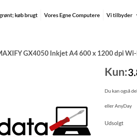
rønt; køb brugt
Vores Egne Computere
Vi tilbyder
AXIFY GX4050 Inkjet A4 600 x 1200 dpi Wi-
Kun:
3
Du kan også del
eller
AnyDay
Udsolgt