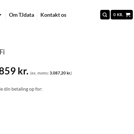
Om TJdata
Kontakt os
0
KR.
Fi
.859
kr.
(ex. moms:
3.087,20
kr.
)
e din betaling op for: