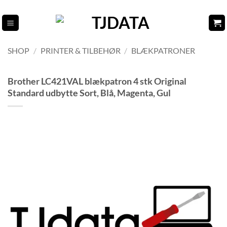
Fortsæt
til
indhold
SHOP
/
PRINTER & TILBEHØR
/
BLÆKPATRONER
Brother LC421VAL blækpatron 4 stk Original
Standard udbytte Sort, Blå, Magenta, Gul