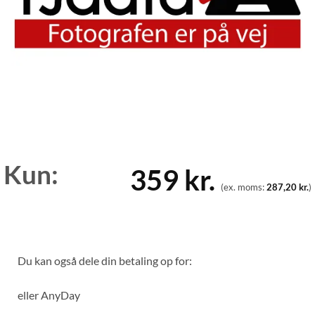
Kun:
359
kr.
(ex. moms:
287,20
kr.
)
Du kan også dele din betaling op for:
eller
AnyDay