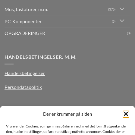
Mus, tastaturer, m.m.
(376)
PC-Komponenter
(5)
OPGRADERINGER
(0)
HANDELSBETINGELSER, M.M.
Handelsbetingelser
Persondatapolitik
TILMELD DIG VORES NYHEDSBREV
Der er krummer på siden
Vi anvender Cookies, som gemmes på din enhed, med det formål at genkende
den, huske indstillinger, udføre statistik og målrette annoncer. Cookies der er