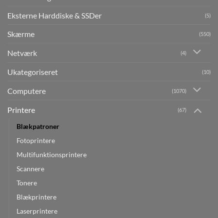
Eksterne Harddiske & SSDer
(5)
Skærme
(550)
Netværk
(4)
Ukategoriseret
(10)
Computere
(1070)
Printere
(67)
Blækpatroner
Fotoprintere
Multifunktionsprintere
Scannere
Tonere
Blækprintere
Laserprintere