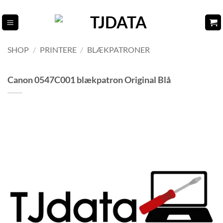
Fortsæt
til
indhold
SHOP
/
PRINTERE
/
BLÆKPATRONER
Canon 0547C001 blækpatron Original Blå