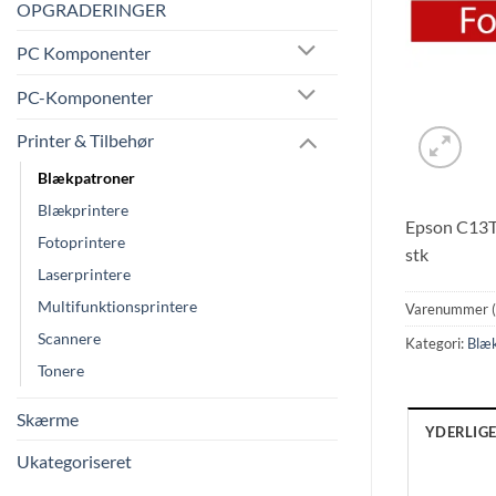
OPGRADERINGER
PC Komponenter
PC-Komponenter
Printer & Tilbehør
Blækpatroner
Blækprintere
Epson C13T11
Fotoprintere
stk
Laserprintere
Multifunktionsprintere
Varenummer 
Scannere
Kategori:
Blæ
Tonere
Skærme
YDERLIG
Ukategoriseret