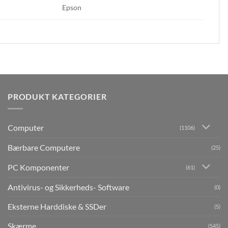
Epson
PRODUKT KATEGORIER
Computer
(1106)
Bærbare Computere
(25)
PC Komponenter
(61)
Antivirus- og Sikkerheds- Software
(0)
Eksterne Harddiske & SSDer
(5)
Skærme
(545)