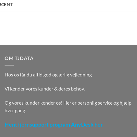
UCENT
OM TJDATA
Hos os får du altid god og ærlig vejledning
Vi kender vores kunder & deres behov.
Og vores kunder kender os! Her er personlig service og hjælp
hver gang.
Hent fjernsupport program AnyDesk her.