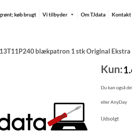
rønt; køb brugt
Vi tilbyder
Om TJdata
Kontakt
13T11P240 blækpatron 1 stk Original Ekstra (
Kun:
1
Du kan også del
eller
AnyDay
Udsolgt