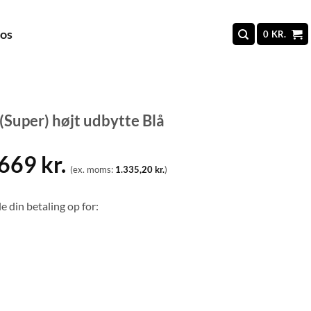
 os
0
KR.
Super) højt udbytte Blå
.669
kr.
(ex. moms:
1.335,20
kr.
)
e din betaling op for: