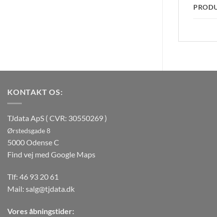
PROD
KONTAKT OS:
TJdata ApS ( CVR: 30550269 )
Ørstedsgade 8
5000 Odense C
Find vej med Google Maps
Tlf:
46 93 20 61
Mail:
salg@tjdata.dk
Vores åbningstider: