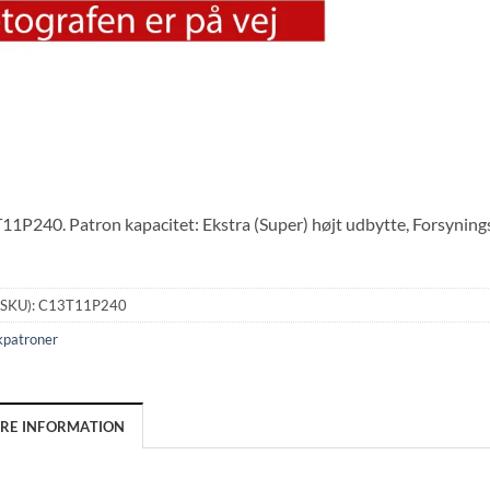
P240. Patron kapacitet: Ekstra (Super) højt udbytte, Forsyningsty
(SKU):
C13T11P240
kpatroner
ERE INFORMATION