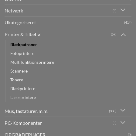
Netværk
(4)
Ukategoriseret
(414)
Printer & Tilbehør
(67)
Blækpatroner
Fotoprintere
Multifunktionsprintere
Scannere
Tonere
Blækprintere
Laserprintere
Mus, tastaturer, m.m.
(380)
PC-Komponenter
(5)
OPGRADERINGER
(0)