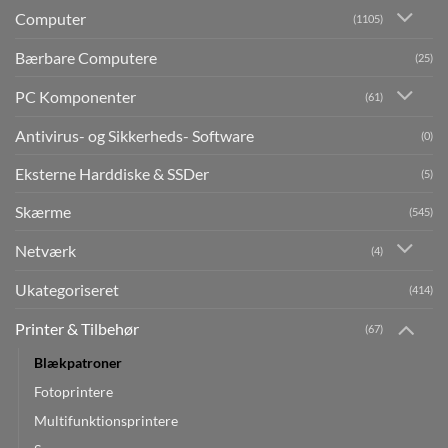
Computer
(1105)
Bærbare Computere
(25)
PC Komponenter
(61)
Antivirus- og Sikkerheds- Software
(0)
Eksterne Harddiske & SSDer
(5)
Skærme
(545)
Netværk
(4)
Ukategoriseret
(414)
Printer & Tilbehør
(67)
Blækpatroner
Fotoprintere
Multifunktionsprintere