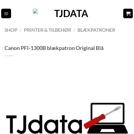
Fortsæt
til
indhold
SHOP
/
PRINTER & TILBEHØR
/
BLÆKPATRONER
Canon PFI-1300B blækpatron Original Blå