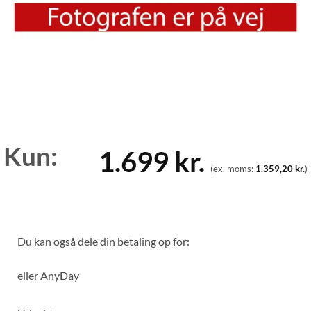
Kun:
1.699
kr.
(ex. moms:
1.359,20
kr.
)
Du kan også dele din betaling op for:
eller
AnyDay