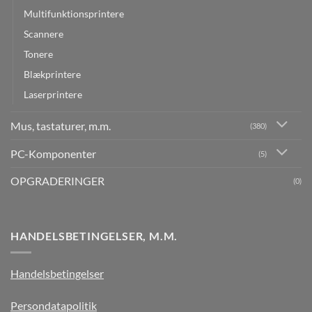
Multifunktionsprintere
Scannere
Tonere
Blækprintere
Laserprintere
Mus, tastaturer, m.m.
(380)
PC-Komponenter
(5)
OPGRADERINGER
(0)
HANDELSBETINGELSER, M.M.
Handelsbetingelser
Persondatapolitik