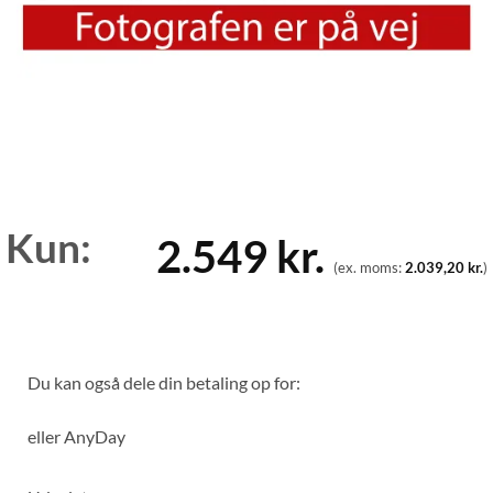
Kun:
2.549
kr.
(ex. moms:
2.039,20
kr.
)
Du kan også dele din betaling op for:
eller
AnyDay