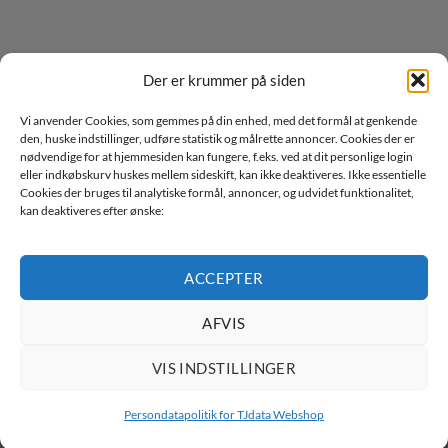
TILMELD DIG VORES NYHEDSBREV
Der er krummer på siden
Vi anvender Cookies, som gemmes på din enhed, med det formål at genkende
den, huske indstillinger, udføre statistik og målrette annoncer. Cookies der er
nødvendige for at hjemmesiden kan fungere, f.eks. ved at dit personlige login
eller indkøbskurv huskes mellem sideskift, kan ikke deaktiveres. Ikke essentielle
Cookies der bruges til analytiske formål, annoncer, og udvidet funktionalitet,
kan deaktiveres efter ønske:
Jeg ønsker at modtage mails fra TJdata!
Læs vores Persondatapolitik
ACCEPTER
AFVIS
VIS INDSTILLINGER
Persondatapolitik for TJdata Webshop
Copyright 2026 ©
TJdata ApS