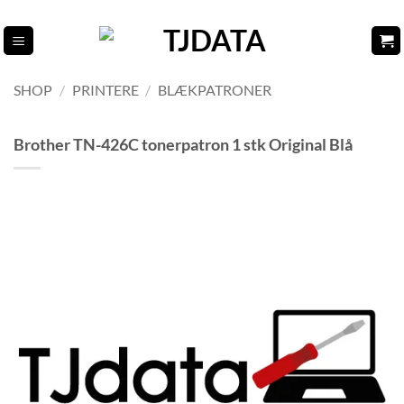
Fortsæt
til
indhold
SHOP
/
PRINTERE
/
BLÆKPATRONER
Brother TN-426C tonerpatron 1 stk Original Blå