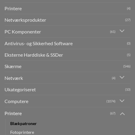
Printere
(4)
Netværksprodukter
(27)
PC Komponenter
(61)
Antivirus- og Sikkerhed Software
(0)
Eksterne Harddiske & SSDer
(5)
Skærme
(546)
Netværk
(4)
Ukategoriseret
(10)
Computere
(1074)
Printere
(67)
Blækpatroner
Fotoprintere