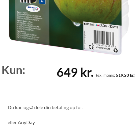
Kun:
649
kr.
(ex. moms:
519,20
kr.
)
Du kan også dele din betaling op for:
eller
AnyDay