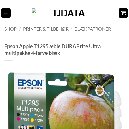
Fortsæt
til
indhold
SHOP
/
PRINTER & TILBEHØR
/
BLÆKPATRONER
Epson Apple T1295 æble DURABrite Ultra
multipakke 4-farve blæk