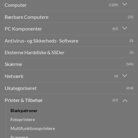
Computer
(1109)
Bærbare Computere
(25)
PC Komponenter
(61)
Antivirus- og Sikkerheds- Software
(0)
Eksterne Harddiske & SSDer
(5)
Skærme
(545)
Netværk
(4)
Ukategoriseret
(414)
Printer & Tilbehør
(67)
Blækpatroner
Fotoprintere
Multifunktionsprintere
Scannere