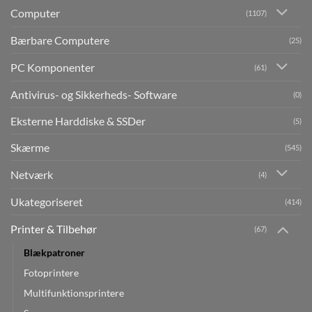
Computer
(1107)
Bærbare Computere
(25)
PC Komponenter
(61)
Antivirus- og Sikkerheds- Software
(0)
Eksterne Harddiske & SSDer
(5)
Skærme
(545)
Netværk
(4)
Ukategoriseret
(414)
Printer & Tilbehør
(67)
Blækpatroner
Fotoprintere
Multifunktionsprintere