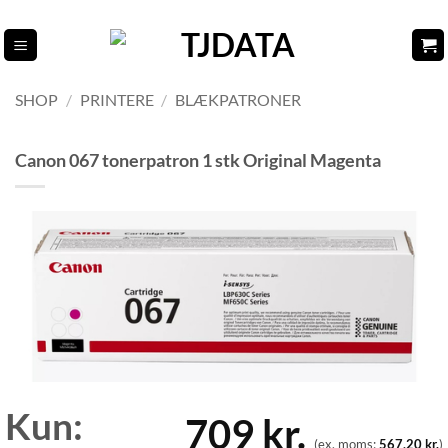
Fortsæt
til
indhold
SHOP
/
PRINTERE
/
BLÆKPATRONER
Canon 067 tonerpatron 1 stk Original Magenta
Kun:
709
kr.
(ex. moms:
567,20
kr.
)