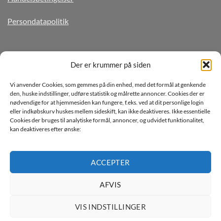
Persondatapolitik
TILMELD DIG VORES NYHEDSBREV
Der er krummer på siden
Vi anvender Cookies, som gemmes på din enhed, med det formål at genkende
den, huske indstillinger, udføre statistik og målrette annoncer. Cookies der er
nødvendige for at hjemmesiden kan fungere, f.eks. ved at dit personlige login
eller indkøbskurv huskes mellem sideskift, kan ikke deaktiveres. Ikke essentielle
Cookies der bruges til analytiske formål, annoncer, og udvidet funktionalitet,
kan deaktiveres efter ønske:
Jeg ønsker at modtage mails fra TJdata!
Læs vores Persondatapolitik
ACCEPTER
AFVIS
VIS INDSTILLINGER