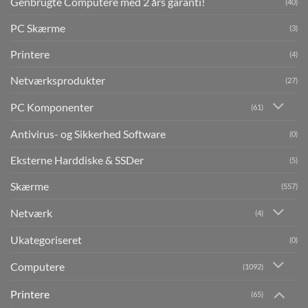
Genbrugte Computere med 2 års garanti!
(40)
PC Skærme
(3)
Printere
(4)
Netværksprodukter
(27)
PC Komponenter
(61)
Antivirus- og Sikkerhed Software
(0)
Eksterne Harddiske & SSDer
(5)
Skærme
(557)
Netværk
(4)
Ukategoriseret
(0)
Computere
(1092)
Printere
(65)