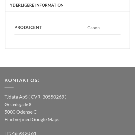
YDERLIGERE INFORMATION
PRODUCENT
Canon
KONTAKT OS:
TJdata ApS ( CVR: 30550269 )
Ørstedsgade 8
5000 Odense C
Find vej med Google Maps
Tlf:
46 93 20 61