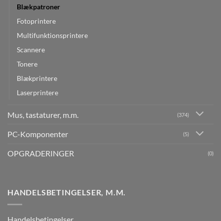
Blækpatroner
Fotoprintere
Multifunktionsprintere
Scannere
Tonere
Blækprintere
Laserprintere
Mus, tastaturer, m.m.
(374)
PC-Komponenter
(5)
OPGRADERINGER
(0)
HANDELSBETINGELSER, M.M.
Handelsbetingelser