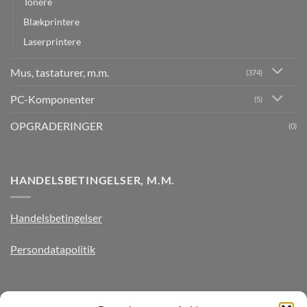
Tonere
Blækprintere
Laserprintere
Mus, tastaturer, m.m.
(374)
PC-Komponenter
(5)
OPGRADERINGER
(0)
HANDELSBETINGELSER, M.M.
Handelsbetingelser
Persondatapolitik
TILMELD DIG VORES NYHEDSBREV