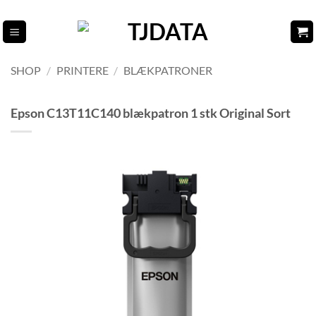
Fortsæt
til
indhold
SHOP
/
PRINTERE
/
BLÆKPATRONER
Epson C13T11C140 blækpatron 1 stk Original Sort