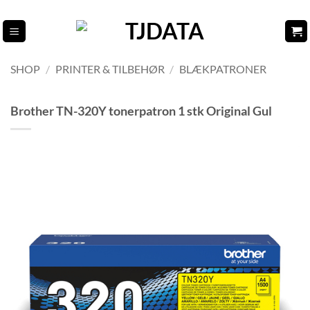
Fortsæt
til
indhold
SHOP
/
PRINTER & TILBEHØR
/
BLÆKPATRONER
Brother TN-320Y tonerpatron 1 stk Original Gul