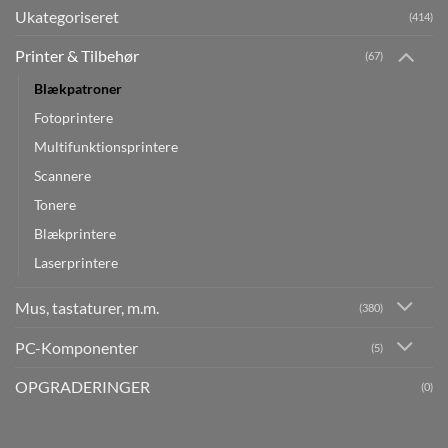
Ukategoriseret
(414)
Printer & Tilbehør
(67)
Blækpatroner
Fotoprintere
Multifunktionsprintere
Scannere
Tonere
Blækprintere
Laserprintere
Mus, tastaturer, m.m.
(380)
PC-Komponenter
(5)
OPGRADERINGER
(0)