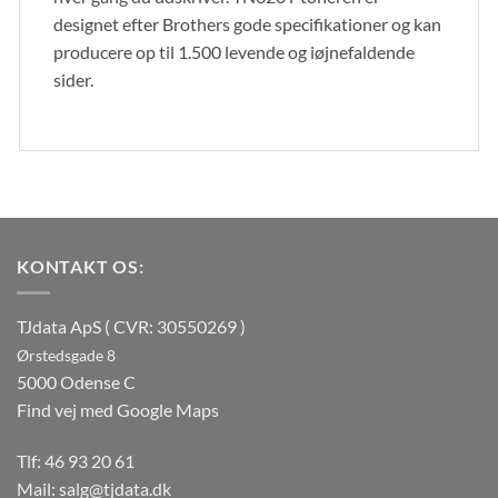
designet efter Brothers gode specifikationer og kan
producere op til 1.500 levende og iøjnefaldende
sider.
KONTAKT OS:
TJdata ApS ( CVR: 30550269 )
Ørstedsgade 8
5000 Odense C
Find vej med Google Maps
Tlf:
46 93 20 61
Mail:
salg@tjdata.dk