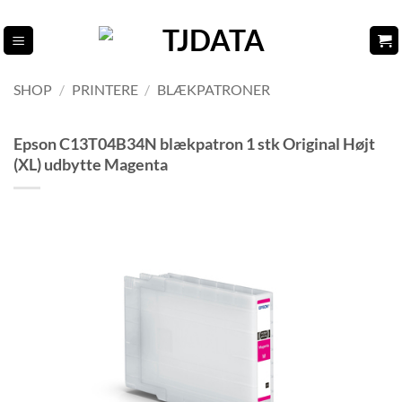
Fortsæt
til
indhold
SHOP
/
PRINTERE
/
BLÆKPATRONER
Epson C13T04B34N blækpatron 1 stk Original Højt
(XL) udbytte Magenta