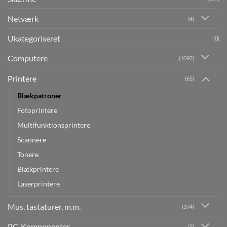
Netværk
(4)
Ukategoriseret
(0)
Computere
(1092)
Printere
(65)
Blækpatroner
Fotoprintere
Multifunktionsprintere
Scannere
Tonere
Blækprintere
Laserprintere
Mus, tastaturer, m.m.
(374)
PC-Komponenter
(5)