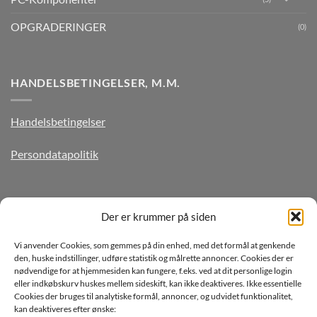
OPGRADERINGER
(0)
HANDELSBETINGELSER, M.M.
Handelsbetingelser
Persondatapolitik
TILMELD DIG VORES NYHEDSBREV
Der er krummer på siden
Vi anvender Cookies, som gemmes på din enhed, med det formål at genkende
den, huske indstillinger, udføre statistik og målrette annoncer. Cookies der er
nødvendige for at hjemmesiden kan fungere, f.eks. ved at dit personlige login
eller indkøbskurv huskes mellem sideskift, kan ikke deaktiveres. Ikke essentielle
Cookies der bruges til analytiske formål, annoncer, og udvidet funktionalitet,
kan deaktiveres efter ønske: