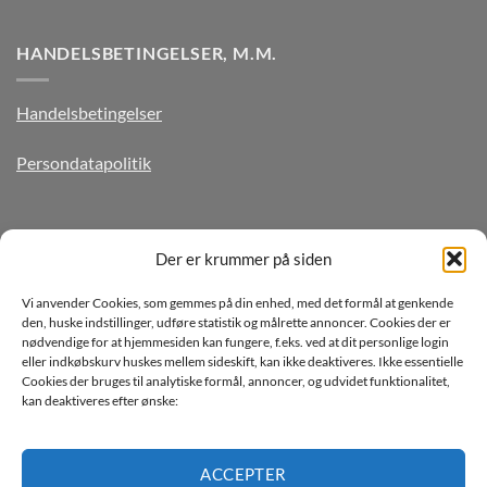
HANDELSBETINGELSER, M.M.
Handelsbetingelser
Persondatapolitik
TILMELD DIG VORES NYHEDSBREV
Der er krummer på siden
Vi anvender Cookies, som gemmes på din enhed, med det formål at genkende
den, huske indstillinger, udføre statistik og målrette annoncer. Cookies der er
nødvendige for at hjemmesiden kan fungere, f.eks. ved at dit personlige login
eller indkøbskurv huskes mellem sideskift, kan ikke deaktiveres. Ikke essentielle
Cookies der bruges til analytiske formål, annoncer, og udvidet funktionalitet,
kan deaktiveres efter ønske:
Jeg ønsker at modtage mails fra TJdata!
Læs vores Persondatapolitik
ACCEPTER