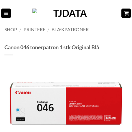
Fortsæt
til
indhold
SHOP
/
PRINTERE
/
BLÆKPATRONER
Canon 046 tonerpatron 1 stk Original Blå