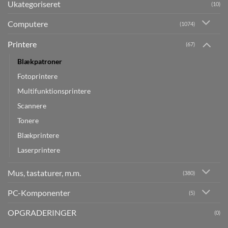
Ukategoriseret
(10)
Computere
(1074)
Printere
(67)
Blækpatroner
Fotoprintere
Multifunktionsprintere
Scannere
Tonere
Blækprintere
Laserprintere
Mus, tastaturer, m.m.
(380)
PC-Komponenter
(5)
OPGRADERINGER
(0)