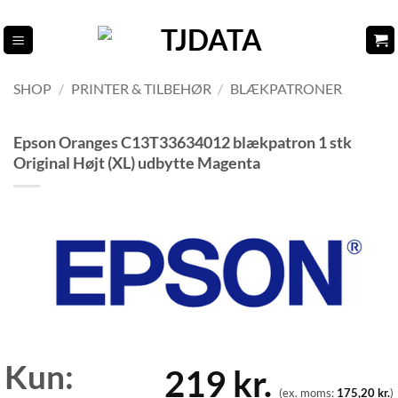
Fortsæt
til
indhold
SHOP
/
PRINTER & TILBEHØR
/
BLÆKPATRONER
Epson Oranges C13T33634012 blækpatron 1 stk
Original Højt (XL) udbytte Magenta
Kun:
219
kr.
(ex. moms:
175,20
kr.
)