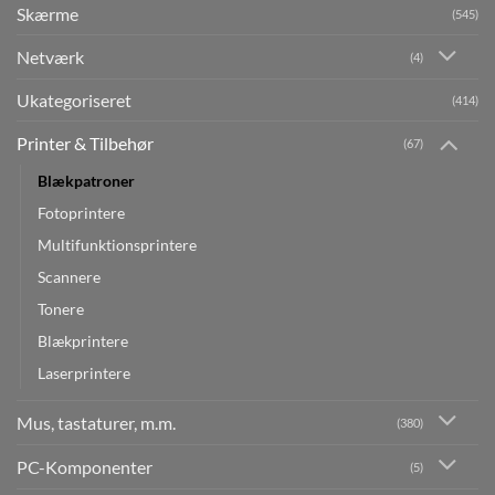
Skærme
(545)
Netværk
(4)
Ukategoriseret
(414)
Printer & Tilbehør
(67)
Blækpatroner
Fotoprintere
Multifunktionsprintere
Scannere
Tonere
Blækprintere
Laserprintere
Mus, tastaturer, m.m.
(380)
PC-Komponenter
(5)