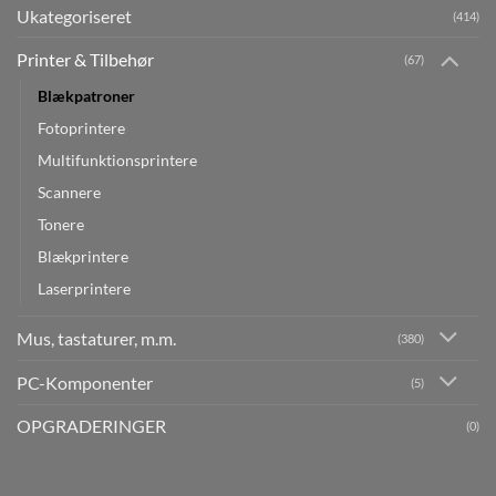
Ukategoriseret
(414)
Printer & Tilbehør
(67)
Blækpatroner
Fotoprintere
Multifunktionsprintere
Scannere
Tonere
Blækprintere
Laserprintere
Mus, tastaturer, m.m.
(380)
PC-Komponenter
(5)
OPGRADERINGER
(0)