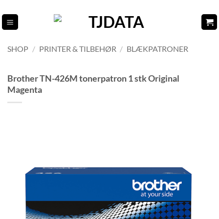
Fortsæt
til
indhold
SHOP
/
PRINTER & TILBEHØR
/
BLÆKPATRONER
Brother TN-426M tonerpatron 1 stk Original
Magenta