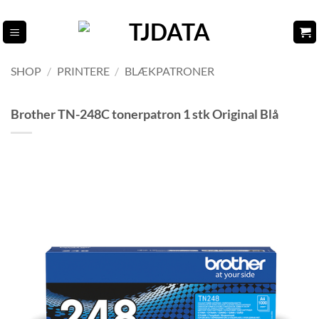
Fortsæt
til
indhold
SHOP
/
PRINTERE
/
BLÆKPATRONER
Brother TN-248C tonerpatron 1 stk Original Blå