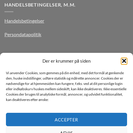
HANDELSBETINGELSER, M.M.
Handelsbetingelser
Persondatapolitik
TILMELD DIG VORES NYHEDSBREV
Der er krummer på siden
Vi anvender Cookies, som gemmes på din enhed, med det formål at genkende
den, huske indstillinger, udføre statistik og målrette annoncer. Cookies der er
nødvendige for at hjemmesiden kan fungere, f.eks. ved at dit personlige login
eller indkøbskurv huskes mellem sideskift, kan ikke deaktiveres. Ikke essentielle
Cookies der bruges til analytiske formål, annoncer, og udvidet funktionalitet,
kan deaktiveres efter ønske:
Jeg ønsker at modtage mails fra TJdata!
Læs vores Persondatapolitik
ACCEPTER
AFVIS