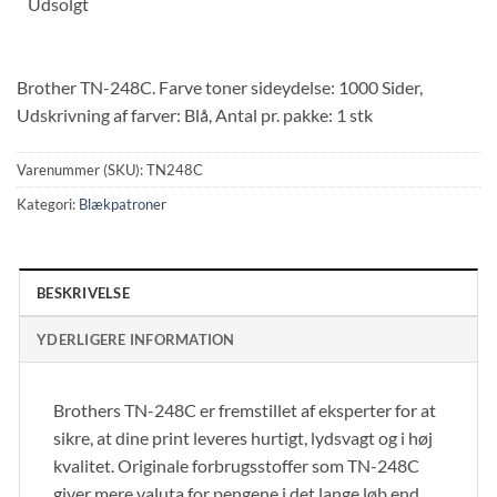
Udsolgt
Brother TN-248C. Farve toner sideydelse: 1000 Sider,
Udskrivning af farver: Blå, Antal pr. pakke: 1 stk
Varenummer (SKU):
TN248C
Kategori:
Blækpatroner
BESKRIVELSE
YDERLIGERE INFORMATION
Brothers TN-248C er fremstillet af eksperter for at
sikre, at dine print leveres hurtigt, lydsvagt og i høj
kvalitet. Originale forbrugsstoffer som TN-248C
giver mere valuta for pengene i det lange løb end