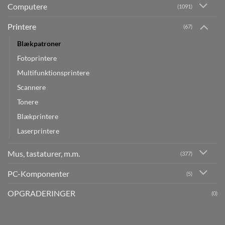
Computere
(1091)
Printere
(67)
Blækpatroner
Fotoprintere
Multifunktionsprintere
Scannere
Tonere
Blækprintere
Laserprintere
Mus, tastaturer, m.m.
(377)
PC-Komponenter
(5)
OPGRADERINGER
(0)