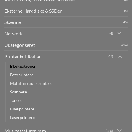
Eksterne Harddiske & SSDer
(5)
Skærme
(545)
Netværk
(4)
Ukategoriseret
(414)
Printer & Tilbehør
(67)
Blækpatroner
Fotoprintere
Multifunktionsprintere
Scannere
Tonere
Blækprintere
Laserprintere
Mus, tastaturer, m.m.
(380)