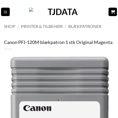
Fortsæt
til
indhold
SHOP
/
PRINTER & TILBEHØR
/
BLÆKPATRONER
Canon PFI-120M blækpatron 1 stk Original Magenta