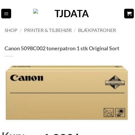
Fortsæt
til
indhold
SHOP
/
PRINTER & TILBEHØR
/
BLÆKPATRONER
Canon 5098C002 tonerpatron 1 stk Original Sort