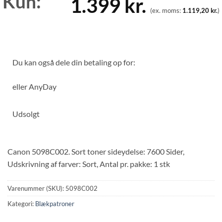
Kun:
1.399
kr.
(ex. moms:
1.119,20
kr.
)
Du kan også dele din betaling op for:
eller
AnyDay
Udsolgt
Canon 5098C002. Sort toner sideydelse: 7600 Sider,
Udskrivning af farver: Sort, Antal pr. pakke: 1 stk
Varenummer (SKU):
5098C002
Kategori:
Blækpatroner