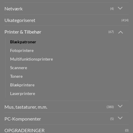
Netværk
(4)
Ukategoriseret
(414)
Printer & Tilbehør
(67)
Blækpatroner
Fotoprintere
Multifunktionsprintere
Scannere
Tonere
Blækprintere
Laserprintere
Mus, tastaturer, m.m.
(380)
PC-Komponenter
(5)
OPGRADERINGER
(0)