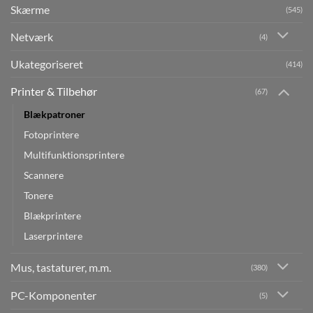
Skærme
(545)
Netværk
(4)
Ukategoriseret
(414)
Printer & Tilbehør
(67)
Blækpatroner
Fotoprintere
Multifunktionsprintere
Scannere
Tonere
Blækprintere
Laserprintere
Mus, tastaturer, m.m.
(380)
PC-Komponenter
(5)