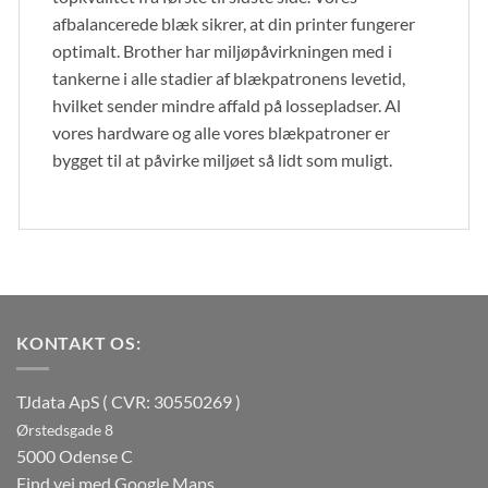
afbalancerede blæk sikrer, at din printer fungerer
optimalt. Brother har miljøpåvirkningen med i
tankerne i alle stadier af blækpatronens levetid,
hvilket sender mindre affald på lossepladser. Al
vores hardware og alle vores blækpatroner er
bygget til at påvirke miljøet så lidt som muligt.
KONTAKT OS:
TJdata ApS ( CVR: 30550269 )
Ørstedsgade 8
5000 Odense C
Find vej med Google Maps