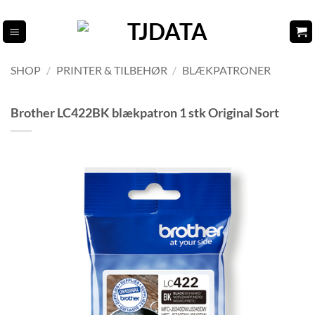
Fortsæt
til
indhold
SHOP
/
PRINTER & TILBEHØR
/
BLÆKPATRONER
Brother LC422BK blækpatron 1 stk Original Sort